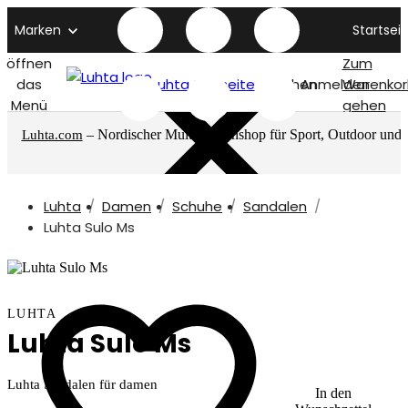
Marken
Startseit
öffnen
Zum
das
Luhta titelseite
Suchen
Anmelden
Warenkor
Menü
gehen
– Nordischer Multimarkenshop für Sport, Outdoor und
Luhta.com
mehr
Luhta
Damen
Schuhe
Sandalen
Luhta Sulo Ms
LUHTA
Luhta Sulo Ms
Luhta Sandalen für damen
In den