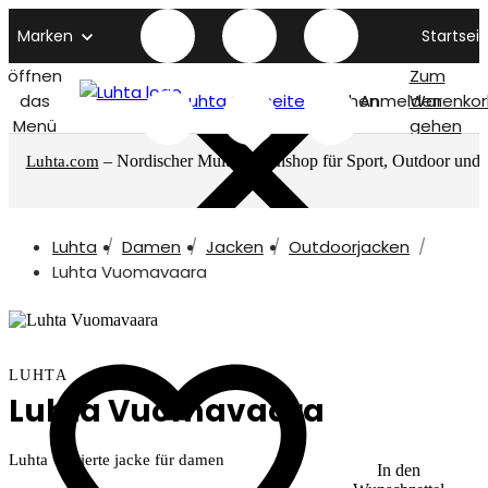
Marken
Startseit
öffnen
Zum
das
Luhta titelseite
Suchen
Anmelden
Warenkor
Menü
gehen
– Nordischer Multimarkenshop für Sport, Outdoor und
Luhta.com
mehr
Luhta
Damen
Jacken
Outdoorjacken
Luhta Vuomavaara
LUHTA
Luhta Vuomavaara
Luhta wattierte jacke für damen
In den