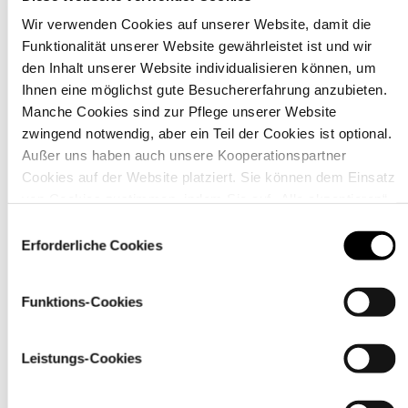
Wir verwenden Cookies auf unserer Website, damit die
Funktionalität unserer Website gewährleistet ist und wir
Material
den Inhalt unserer Website individualisieren können, um
Ihnen eine möglichst gute Besuchererfahrung anzubieten.
Manche Cookies sind zur Pflege unserer Website
zwingend notwendig, aber ein Teil der Cookies ist optional.
Außer uns haben auch unsere Kooperationspartner
Cookies auf der Website platziert. Sie können dem Einsatz
von Cookies zustimmen, indem Sie auf „Alle akzeptieren“
klicken. Sie können Ihre Einstellungen gleich oder später
Einwilligungsauswahl
über den Link „
Cookie-Einstellungen
” ändern
Erforderliche Cookies
Funktions-Cookies
Pflegehinweise
Leistungs-Cookies