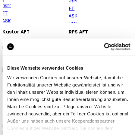
Kastor AFT
RPS AFT
Rukka protector vest
Rukka protector shirt
219 €
289 €
Diese Webseite verwendet Cookies
Wir verwenden Cookies auf unserer Website, damit die
Funktionalität unserer Website gewährleistet ist und wir
den Inhalt unserer Website individualisieren können, um
Ihnen eine möglichst gute Besuchererfahrung anzubieten.
Manche Cookies sind zur Pflege unserer Website
RPS AFT trs
Ghost E/K Lvl 2
zwingend notwendig, aber ein Teil der Cookies ist optional.
Außer uns haben auch unsere Kooperationspartner
Rukka protector trousers for
Rukka elbow or knee protector
Cookies auf der Website platziert. Sie können dem
men