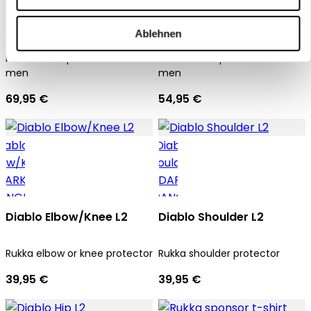
Chest CP2 Full L2
Chest CP2 Divided L2
Ablehnen
Rukka chest protector for
Rukka chest protector for
men
men
69,95 €
54,95 €
Diablo Elbow/Knee L2
Diablo Shoulder L2
Rukka elbow or knee protector
Rukka shoulder protector
39,95 €
39,95 €