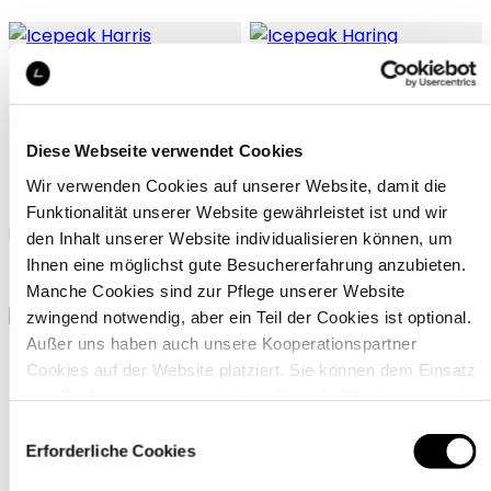
Diese Webseite verwendet Cookies
Icepeak Harris
Icepeak Haring
Wir verwenden Cookies auf unserer Website, damit die
Funktionalität unserer Website gewährleistet ist und wir
Icepeak Kappe unisex
Icepeak Kappe unisex
den Inhalt unserer Website individualisieren können, um
Ihnen eine möglichst gute Besuchererfahrung anzubieten.
24,99 €
24,99 €
Manche Cookies sind zur Pflege unserer Website
zwingend notwendig, aber ein Teil der Cookies ist optional.
Außer uns haben auch unsere Kooperationspartner
Cookies auf der Website platziert. Sie können dem Einsatz
von Cookies zustimmen, indem Sie auf „Alle akzeptieren“
klicken. Sie können Ihre Einstellungen gleich oder später
Einwilligungsauswahl
über den Link „
Cookie-Einstellungen
” ändern
Erforderliche Cookies
Icepeak Haring
Icepeak Haviland