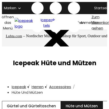
Marken
Startseit
öffnen
Zum
Icepeak
das
Suchen
Anmelden
Warenkor
titelseite
Menü
gehen
– Nordischer Multimarkenshop für Sport, Outdoor und
Luhta.com
mehr
Icepeak Hüte und Mützen
Icepeak
Herren
Accessoires
Hüte Und Mützen
Gürtel und Gürteltaschen
Hüte und Mützen