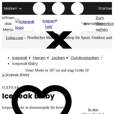
Marken
Startseit
öffnen
Zum
Icepeak
das
Suchen
Anmelden
Warenkor
titelseite
Menü
gehen
– Nordischer Multimarkenshop für Sport, Outdoor und
Luhta.com
mehr
Icepeak
Herren
Jacken
Outdoorjacken
Icepeak Bixby
Unser Model ist 187 cm und trägt Größe 50
ICEPEAK
Icepeak Bixby
Icepeak Jacke in daunenoptik für herren
In den