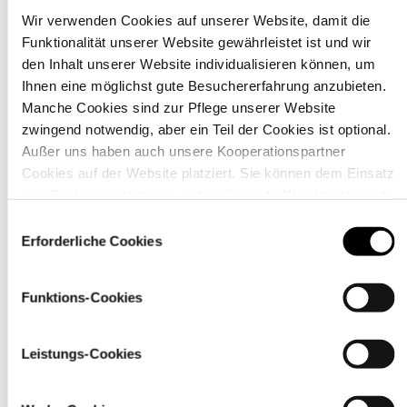
Wir verwenden Cookies auf unserer Website, damit die
Funktionalität unserer Website gewährleistet ist und wir
Material
den Inhalt unserer Website individualisieren können, um
Ihnen eine möglichst gute Besuchererfahrung anzubieten.
Manche Cookies sind zur Pflege unserer Website
zwingend notwendig, aber ein Teil der Cookies ist optional.
Außer uns haben auch unsere Kooperationspartner
Cookies auf der Website platziert. Sie können dem Einsatz
von Cookies zustimmen, indem Sie auf „Alle akzeptieren“
klicken. Sie können Ihre Einstellungen gleich oder später
Einwilligungsauswahl
über den Link „
Cookie-Einstellungen
” ändern
Erforderliche Cookies
Funktions-Cookies
Pflegehinweise
Leistungs-Cookies