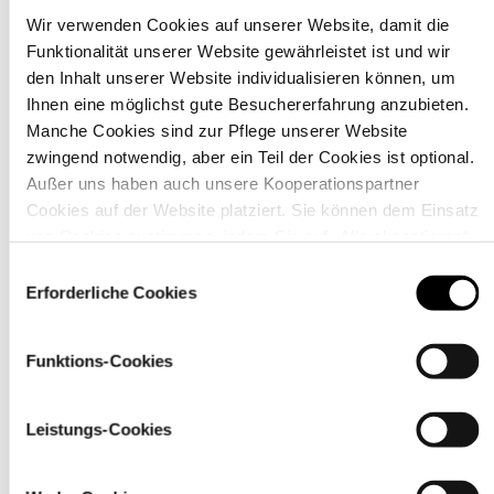
Wir verwenden Cookies auf unserer Website, damit die
Funktionalität unserer Website gewährleistet ist und wir
Material
den Inhalt unserer Website individualisieren können, um
Ihnen eine möglichst gute Besuchererfahrung anzubieten.
Manche Cookies sind zur Pflege unserer Website
zwingend notwendig, aber ein Teil der Cookies ist optional.
Außer uns haben auch unsere Kooperationspartner
Cookies auf der Website platziert. Sie können dem Einsatz
von Cookies zustimmen, indem Sie auf „Alle akzeptieren“
klicken. Sie können Ihre Einstellungen gleich oder später
Einwilligungsauswahl
über den Link „
Cookie-Einstellungen
” ändern
Erforderliche Cookies
Funktions-Cookies
Pflegehinweise
Leistungs-Cookies