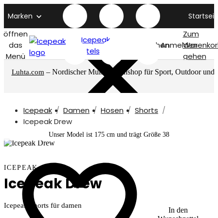
Marken
Startseit
öffnen
Zum
Icepeak
das
Suchen
Anmelden
Warenkor
titelseite
Menü
gehen
– Nordischer Multimarkenshop für Sport, Outdoor und
Luhta.com
mehr
Icepeak
Damen
Hosen
Shorts
Icepeak Drew
Unser Model ist 175 cm und trägt Größe 38
ICEPEAK
Icepeak Drew
Icepeak Shorts für damen
In den