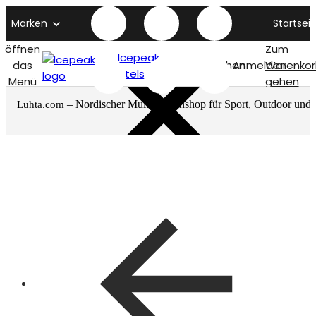
Marken
Startseit
öffnen
Zum
Icepeak
das
Suchen
Anmelden
Warenkor
titelseite
Menü
gehen
– Nordischer Multimarkenshop für Sport, Outdoor und
Luhta.com
mehr