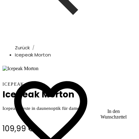
Zurück
Icepeak Morton
ICEPEAK
Icepeak Morton
Icepeak Weste in daunenoptik für damen
In den
Wunschzettel
109,99 €