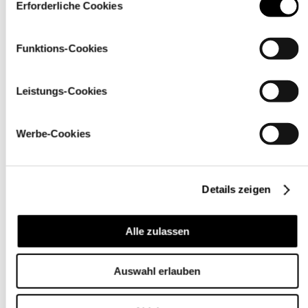
über den Link „
Cookie-Einstellungen
” ändern
Erforderliche Cookies
Funktions-Cookies
Leistungs-Cookies
Werbe-Cookies
Details zeigen
Pflegehinweise
Alle zulassen
Auswahl erlauben