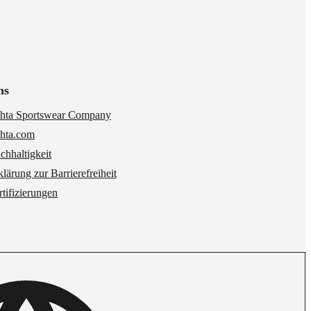
ns
hta Sportswear Company
hta.com
chhaltigkeit
klärung zur Barrierefreiheit
rtifizierungen