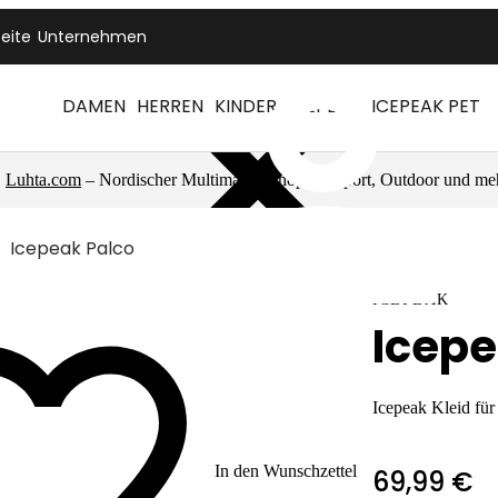
seite
Unternehmen
DAMEN
HERREN
KINDER
ICEPEAK
ICEPEAK PET
Luhta.com
– Nordischer Multimarkenshop für Sport, Outdoor und me
Icepeak Palco
ICEPEAK
Icepe
Icepeak Kleid fü
In den Wunschzettel
69,99 €