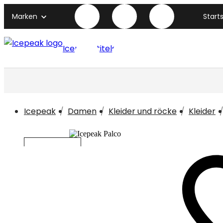
Marken
Start
Icepeak titelseite
Icepeak
Damen
Kleider und röcke
Kleider