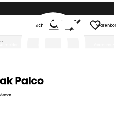
Suchen
Warenko
hr
Anmelden
Germany
ak Palco
r damen