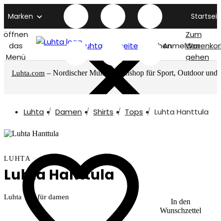
Marken
Startseit
öffnen
Zum
das
Luhta titelseite
Suchen
Anmelden
Warenkor
Menü
gehen
– Nordischer Multimarkenshop für Sport, Outdoor und
Luhta.com
mehr
Luhta
Damen
Shirts
Tops
Luhta Hanttula
LUHTA
Luhta Hanttula
Luhta Top für damen
In den
Wunschzettel