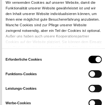
Wir verwenden Cookies auf unserer Website, damit die
Funktionalität unserer Website gewährleistet ist und wir
Material
den Inhalt unserer Website individualisieren können, um
Ihnen eine möglichst gute Besuchererfahrung anzubieten.
Manche Cookies sind zur Pflege unserer Website
zwingend notwendig, aber ein Teil der Cookies ist optional.
Außer uns haben auch unsere Kooperationspartner
Cookies auf der Website platziert. Sie können dem Einsatz
von Cookies zustimmen, indem Sie auf „Alle akzeptieren“
klicken. Sie können Ihre Einstellungen gleich oder später
Einwilligungsauswahl
über den Link „
Cookie-Einstellungen
” ändern
Erforderliche Cookies
Funktions-Cookies
Pflegehinweise
Leistungs-Cookies
Werbe-Cookies