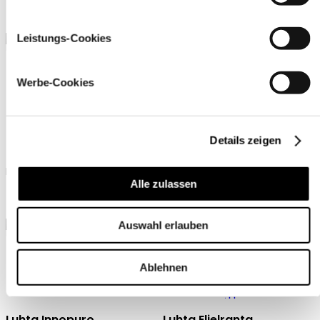
32,90 €
39,90 €
Leistungs-Cookies
+5
Werbe-Cookies
+1
Luhta Hagalund
Luhta Kivimaa
Details zeigen
Luhta T-shirt für damen
Luhta Poloshirt für damen
Alle zulassen
34,90 €
39,90 €
Auswahl erlauben
Ablehnen
Luhta Innopuro
Luhta Elielranta