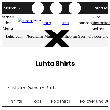
Marken
Startseit
öffnen
Zum
das
Luhta titelseite
Suchen
Anmelden
Warenkor
Menü
gehen
– Nordischer Multimarkenshop für Sport, Outdoor und
Luhta.com
mehr
Luhta Shirts
Luhta
Damen
Shirts
T-Shirts
Tops
Poloshirts
Pollover und St