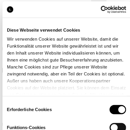
+3
+0
Diese Webseite verwendet Cookies
Luhta Huomola
Luhta Aerola
Wir verwenden Cookies auf unserer Website, damit die
Funktionalität unserer Website gewährleistet ist und wir
Luhta Poloshirt für damen
Luhta Poloshirt für damen
den Inhalt unserer Website individualisieren können, um
49,90 €
39,90 €
Ihnen eine möglichst gute Besuchererfahrung anzubieten.
Manche Cookies sind zur Pflege unserer Website
zwingend notwendig, aber ein Teil der Cookies ist optional.
Außer uns haben auch unsere Kooperationspartner
+5
Cookies auf der Website platziert. Sie können dem Einsatz
+1
von Cookies zustimmen, indem Sie auf „Alle akzeptieren“
klicken. Sie können Ihre Einstellungen gleich oder später
Einwilligungsauswahl
Luhta Karisto
Luhta Kivimaa
über den Link „
Cookie-Einstellungen
” ändern
Erforderliche Cookies
Luhta T-shirt für damen
Luhta Poloshirt für damen
Funktions-Cookies