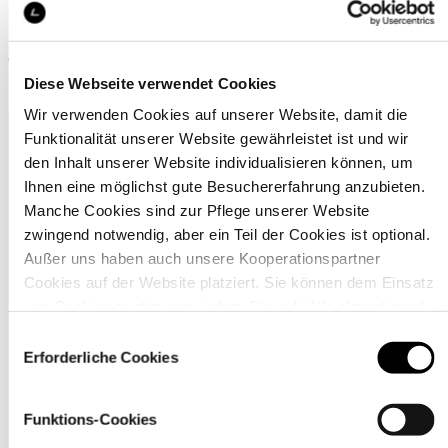
Leider haben wir keine Treffer für Ihre Suchanfrage
gefunden
Diese Webseite verwendet Cookies
Wir verwenden Cookies auf unserer Website, damit die
Funktionalität unserer Website gewährleistet ist und wir
den Inhalt unserer Website individualisieren können, um
Ihnen eine möglichst gute Besuchererfahrung anzubieten.
Manche Cookies sind zur Pflege unserer Website
zwingend notwendig, aber ein Teil der Cookies ist optional.
Außer uns haben auch unsere Kooperationspartner
Kundenservice
Cookies auf der Website platziert. Sie können dem Einsatz
von Cookies zustimmen, indem Sie auf „Alle akzeptieren“
klicken. Sie können Ihre Einstellungen gleich oder später
Einwilligungsauswahl
über den Link „
Cookie-Einstellungen
” ändern
Erforderliche Cookies
Funktions-Cookies