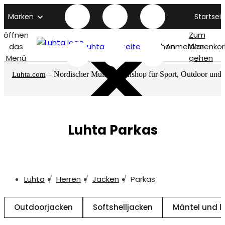
Marken
Startseit
öffnen
Zum
das
Luhta titelseite
Suchen
Anmelden
Warenkor
Menü
gehen
– Nordischer Multimarkenshop für Sport, Outdoor und
Luhta.com
mehr
Luhta Parkas
Luhta
Herren
Jacken
Parkas
Outdoorjacken
Softshelljacken
Mäntel und l