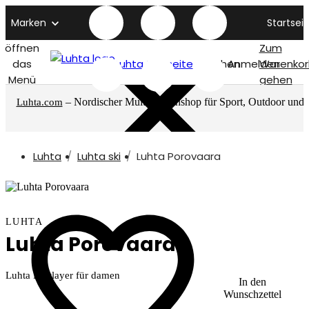
Marken
Startseit
öffnen
Zum
das
Luhta titelseite
Suchen
Anmelden
Warenkor
Menü
gehen
– Nordischer Multimarkenshop für Sport, Outdoor und
Luhta.com
mehr
Luhta
Luhta ski
Luhta Porovaara
LUHTA
Luhta Porovaara
Luhta Firstlayer für damen
In den
Wunschzettel