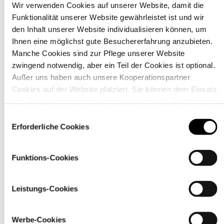
Wir verwenden Cookies auf unserer Website, damit die
Funktionalität unserer Website gewährleistet ist und wir
Material
den Inhalt unserer Website individualisieren können, um
Ihnen eine möglichst gute Besuchererfahrung anzubieten.
Manche Cookies sind zur Pflege unserer Website
zwingend notwendig, aber ein Teil der Cookies ist optional.
Außer uns haben auch unsere Kooperationspartner
Cookies auf der Website platziert. Sie können dem Einsatz
von Cookies zustimmen, indem Sie auf „Alle akzeptieren“
klicken. Sie können Ihre Einstellungen gleich oder später
Einwilligungsauswahl
über den Link „
Cookie-Einstellungen
” ändern
Erforderliche Cookies
Funktions-Cookies
Pflegehinweise
Leistungs-Cookies
Werbe-Cookies