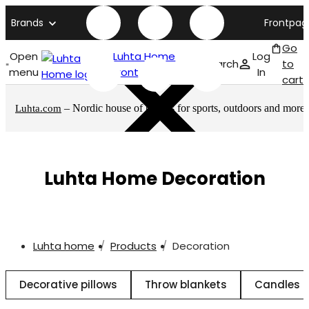
Brands
Frontpag
Go
Open
Luhta Home
Log
Search
to
menu
front page
In
cart
– Nordic house of brands for sports, outdoors and more
Luhta.com
Luhta Home Decoration
Luhta home
Products
Decoration
Decorative pillows
Throw blankets
Candles