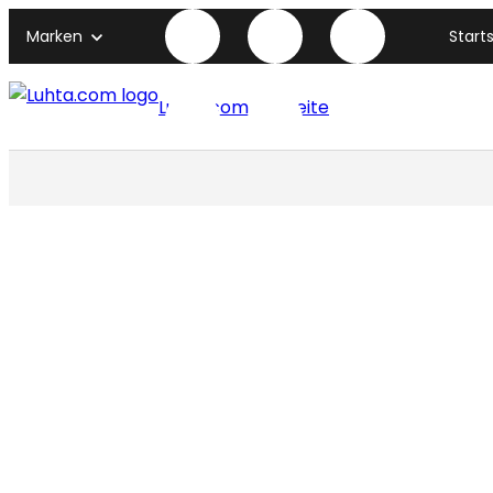
Marken
Start
Luhta.com titelseite