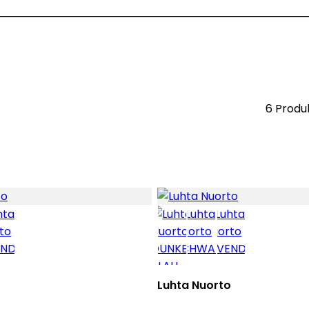
6 Produ
o
Luhta Nuorto