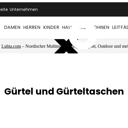
seite
Unternehmen
DAMEN
HERREN
KINDER
HAUSTIERE
WOHNEN
LEITFÄ
Luhta.com
– Nordischer Multimarkenshop für Sport, Outdoor und me
Gürtel und Gürteltaschen