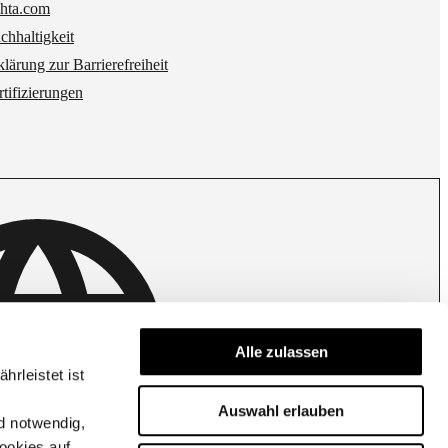
hta.com
chhaltigkeit
klärung zur Barrierefreiheit
rtifizierungen
Germany | Change country
Alle zulassen
rleistet ist
Auswahl erlauben
d notwendig,
ookies auf