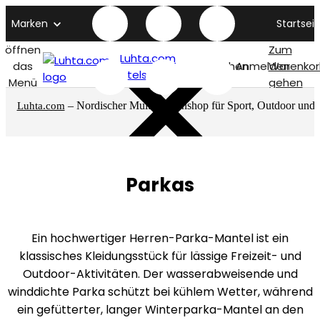
Marken
Startseit
öffnen
Zum
Luhta.com
das
Suchen
Anmelden
Warenkor
titelseite
Menü
gehen
– Nordischer Multimarkenshop für Sport, Outdoor und
Luhta.com
mehr
Parkas
Ein hochwertiger Herren-Parka-Mantel ist ein
klassisches Kleidungsstück für lässige Freizeit- und
Outdoor-Aktivitäten. Der wasserabweisende und
winddichte Parka schützt bei kühlem Wetter, während
ein gefütterter, langer Winterparka-Mantel an den