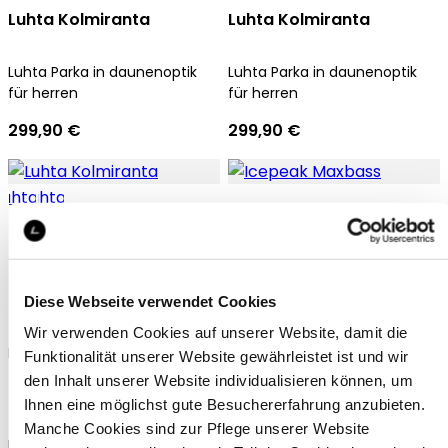
Luhta Kolmiranta
Luhta Kolmiranta
Luhta Parka in daunenoptik
Luhta Parka in daunenoptik
für herren
für herren
299,90 €
299,90 €
Luhta Kolmiranta
Icepeak Maxbass
Diese Webseite verwendet Cookies
Wir verwenden Cookies auf unserer Website, damit die
Luhta Parka in daunenoptik
Icepeak Parka für herren
Funktionalität unserer Website gewährleistet ist und wir
für herren
den Inhalt unserer Website individualisieren können, um
229,99 €
Ihnen eine möglichst gute Besuchererfahrung anzubieten.
299,90 €
Manche Cookies sind zur Pflege unserer Website