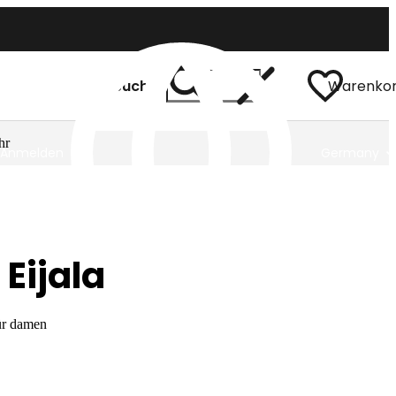
Suchen
Warenko
hr
Anmelden
Germany
 Eijala
ür damen