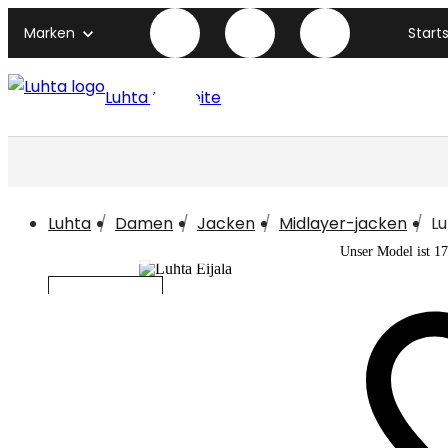
Marken
Start
Luhta titelseite
Luhta
Damen
Jacken
Midlayer-jacken
Lu
Unser Model ist 1