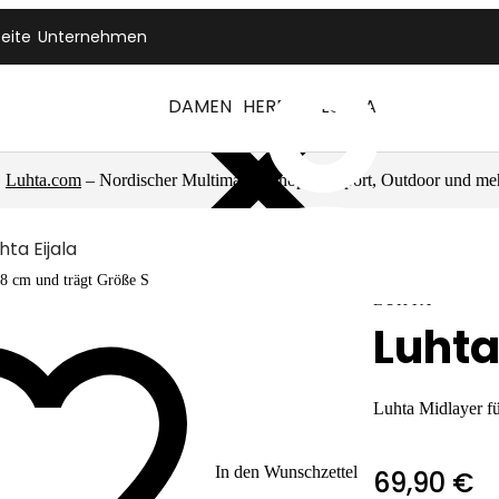
seite
Unternehmen
DAMEN
HERREN
LUHTA
Luhta.com
– Nordischer Multimarkenshop für Sport, Outdoor und me
hta Eijala
78 cm und trägt Größe S
LUHTA
Luhta
Luhta Midlayer f
In den Wunschzettel
69,90 €