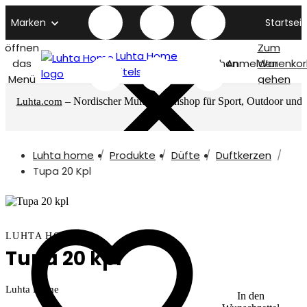
Marken
Startseit
öffnen
Zum
Luhta Home
das
Suchen
Anmelden
Warenkor
titelseite
Menü
gehen
– Nordischer Multimarkenshop für Sport, Outdoor und
Luhta.com
mehr
Luhta home
Produkte
Düfte
Duftkerzen
Tupa 20 Kpl
LUHTA HOME
Tupa 20 kpl
Luhta Home
In den