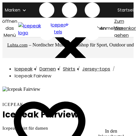
Marken
Startseit
öffnen
Zum
Icepeak
das
Suchen
Anmelden
Warenkor
titelseite
Menü
gehen
– Nordischer Multimarkenshop für Sport, Outdoor und
Luhta.com
mehr
Icepeak
Damen
Shirts
Jersey-tops
Icepeak Fairview
ICEPEAK
Icepeak Fairview
Icepeak Shirt für damen
In den