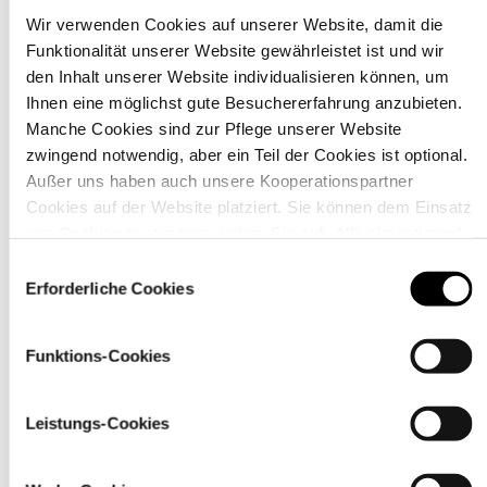
Wir verwenden Cookies auf unserer Website, damit die
Funktionalität unserer Website gewährleistet ist und wir
Material
den Inhalt unserer Website individualisieren können, um
Ihnen eine möglichst gute Besuchererfahrung anzubieten.
Manche Cookies sind zur Pflege unserer Website
zwingend notwendig, aber ein Teil der Cookies ist optional.
Außer uns haben auch unsere Kooperationspartner
Cookies auf der Website platziert. Sie können dem Einsatz
von Cookies zustimmen, indem Sie auf „Alle akzeptieren“
klicken. Sie können Ihre Einstellungen gleich oder später
Einwilligungsauswahl
über den Link „
Cookie-Einstellungen
” ändern
Erforderliche Cookies
Funktions-Cookies
Pflegehinweise
Leistungs-Cookies