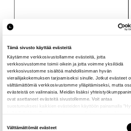
Tämä sivusto käyttää evästeitä
Käytämme verkkosivustollamme evästeitä, jotta
Katso saatavuus
verkkosivustomme toimii oikein ja jotta voimme yksilöidä
myymälässä
verkkosivustomme sisältöä mahdollisimman hyvän
vierailijakokemuksen tarjoamiseksi sinulle. Jotkut evästeet o
välttämättömiä verkkosivustomme ylläpitämiseksi, mutta os
evästeistä on valinnaisia. Meidän lisäksi yhteistyökumppan
ovat asettaneet evästeitä sivustollemme. Voit antaa
suostumuksesi kaikkien evästeiden käyttöön painamalla ”H
kaikki” -linkkiä. Pystyt muuttamaan valintojasi nyt sekä
Samankaltaisia tuotteita
myöhemmin ”
Evästeasetukset
” -linkin kautta.
Suostumuksen
Välttämättömät evästeet
valinta