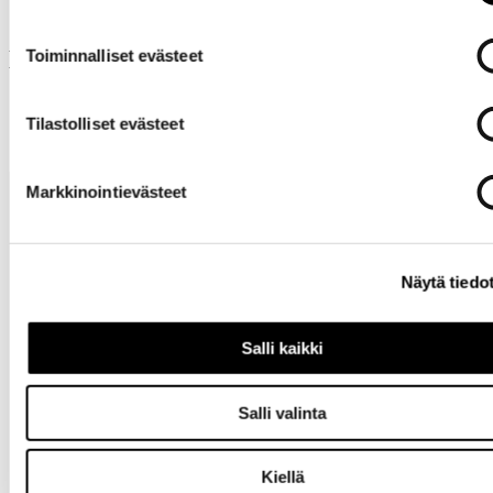
Muut ostivat myös
Toiminnalliset evästeet
Tilastolliset evästeet
Markkinointievästeet
Näytä tiedo
Tarvitsetko
Salli kaikki
apua?
Salli valinta
Kiellä