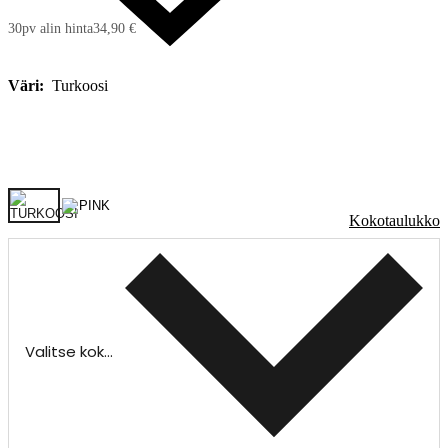
30pv alin hinta
34,90 €
Väri:
Turkoosi
Kokotaulukko
Valitse koko