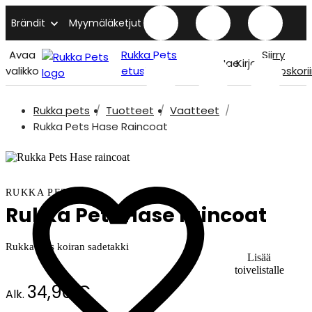
Brändit
Myymäläketjut
Avaa
Rukka Pets
Siirry
Hae
Kirjaudu
valikko
etusivu
ostoskori
Rukka pets
Tuotteet
Vaatteet
Rukka Pets Hase Raincoat
RUKKA PETS
Rukka Pets Hase raincoat
Rukka Pets koiran sadetakki
Lisää
toivelistalle
34,90 €
Alk.