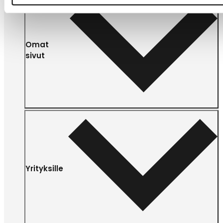
Omat
sivut
Yrityksille