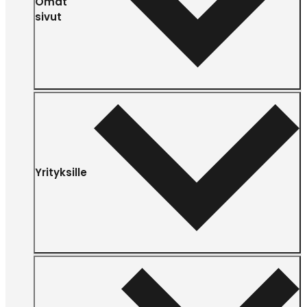
Omat
sivut
Yrityksille