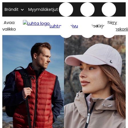
Brändit
Myymäläketjut
Avaa
Siirry
Luhta etusivu
Hae
Kirjaudu
valikko
ostoskori