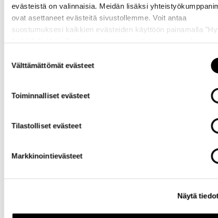
evästeistä on valinnaisia. Meidän lisäksi yhteistyökumppan
ovat asettaneet evästeitä sivustollemme. Voit antaa
suostumuksesi kaikkien evästeiden käyttöön painamalla ”H
kaikki” -linkkiä. Pystyt muuttamaan valintojasi nyt sekä
myöhemmin ”
Evästeasetukset
” -linkin kautta.
Suostumuksen
Välttämättömät evästeet
valinta
Toiminnalliset evästeet
Tilastolliset evästeet
Markkinointievästeet
Näytä tiedo