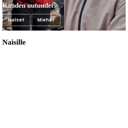
Kauden uutuudet
Naiset
Miehet
Naisille