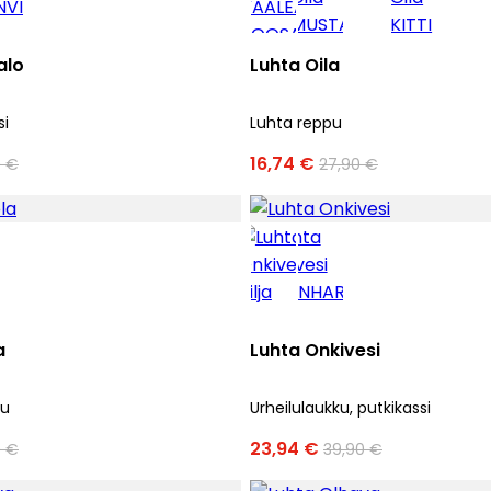
alo
Luhta Oila
si
Luhta reppu
16,74 €
0 €
27,90 €
a
Luhta Onkivesi
ku
Urheilulaukku, putkikassi
23,94 €
0 €
39,90 €