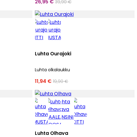
26,95 €
39,90 €
Luhta Ourajoki
Luhta olkalaukku
11,94 €
19,90 €
Luhta Olhava