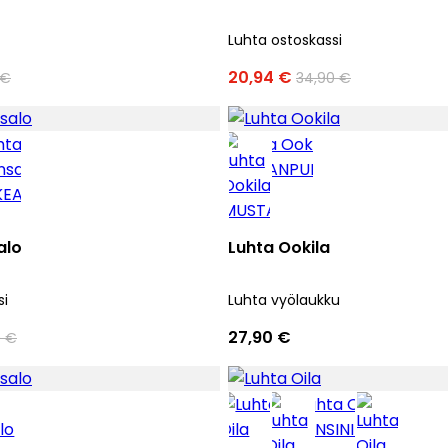
Luhta ostoskassi
20,94 €
 €
34,90 €
alo
Luhta Ookila
si
Luhta vyölaukku
27,90 €
0 €