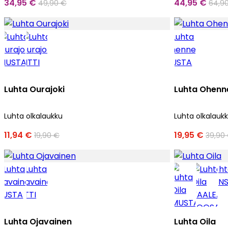
34,95 €
44,95 €
49,90 €
64,9
Luhta Ourajoki
Luhta Ohenn
Luhta olkalaukku
Luhta olkalauk
11,94 €
19,95 €
19,90 €
39,90
Luhta Ojavainen
Luhta Oila