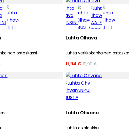
a
Luhta Olhava
nkainen ostoskassi
Luhta verkkokankainen ostoskas
11,94 €
€
19,90 €
en
Luhta Ohvana
ku
Luhta olkalaukku