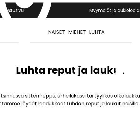
Yritys
Etusivu
Myymälät ja aukioloaja
NAISET
MIEHET
LUHTA
Luhta reput ja laukut
etsinnässä sitten reppu, urheilukassi tai tyylikäs olkalaukku,
tamme löydät laadukkaat Luhdan reput ja laukut naisille e