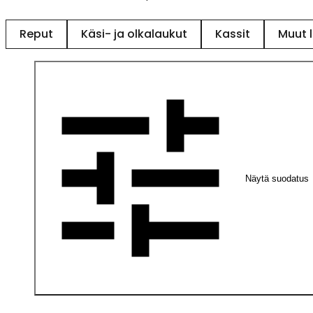
Reput
Käsi- ja olkalaukut
Kassit
Muut 
Näytä suodatus