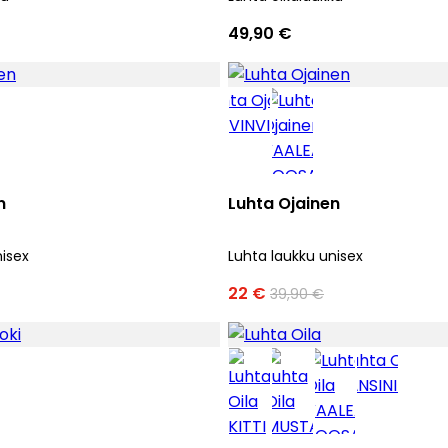
49,90 €
n
Luhta Ojainen
nisex
Luhta laukku unisex
22 €
39,90 €