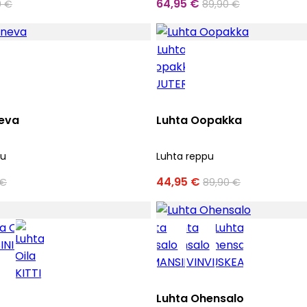
64,95 €
0 €
89,90 €
eva
Luhta Oopakka
ku
Luhta reppu
44,95 €
 €
89,90 €
Luhta Ohensalo