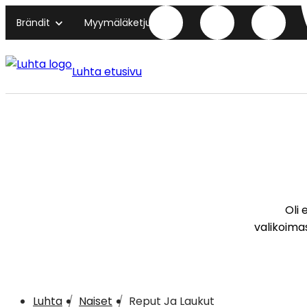
Brändit
Myymäläketjut
Luhta etusivu
Oli 
valikoimas
Luhta
Naiset
Reput Ja Laukut