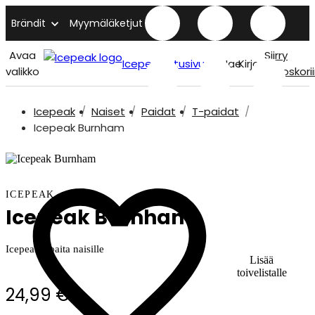
Brändit
Myymäläketjut
Avaa
Siirry
Icepeak etusivu
Hae
Kirjaudu
valikko
ostoskori
Icepeak
Naiset
Paidat
T-paidat
Icepeak Burnham
ICEPEAK
Icepeak Burnham
Icepeak t-paita naisille
Lisää
toivelistalle
24,99 €