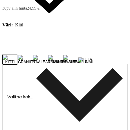
30pv alin hinta
24,99 €
Väri:
Kitti
Valitse koko