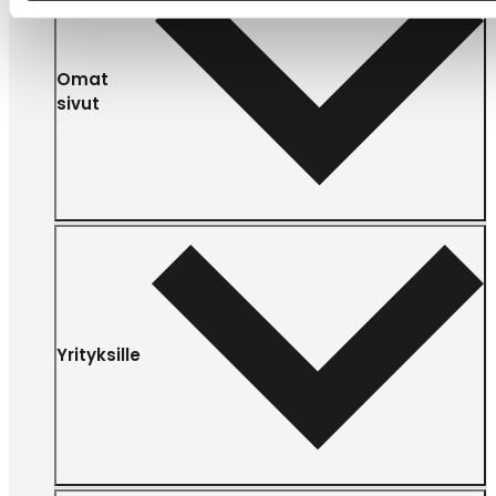
Omat
sivut
Yrityksille