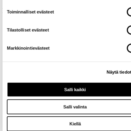
Muut ostivat myös
Toiminnalliset evästeet
Tilastolliset evästeet
Markkinointievästeet
Näytä tiedo
Tarvitsetko
Salli kaikki
apua?
Salli valinta
Kiellä