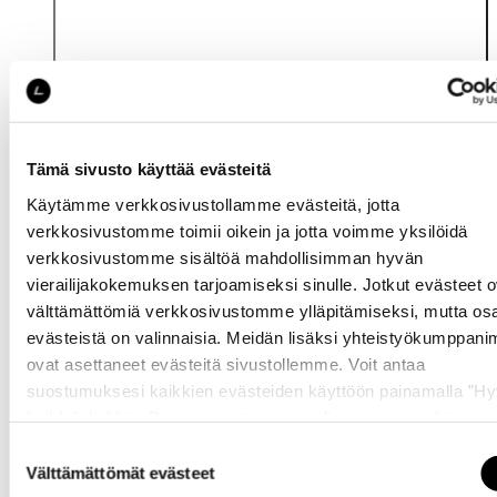
Tämä sivusto käyttää evästeitä
Käytämme verkkosivustollamme evästeitä, jotta
Katso saatavuus
verkkosivustomme toimii oikein ja jotta voimme yksilöidä
myymälässä
verkkosivustomme sisältöä mahdollisimman hyvän
vierailijakokemuksen tarjoamiseksi sinulle. Jotkut evästeet o
välttämättömiä verkkosivustomme ylläpitämiseksi, mutta os
evästeistä on valinnaisia. Meidän lisäksi yhteistyökumppan
ovat asettaneet evästeitä sivustollemme. Voit antaa
suostumuksesi kaikkien evästeiden käyttöön painamalla ”H
kaikki” -linkkiä. Pystyt muuttamaan valintojasi nyt sekä
Samankaltaisia tuotteita
myöhemmin ”
Evästeasetukset
” -linkin kautta.
Suostumuksen
Välttämättömät evästeet
valinta