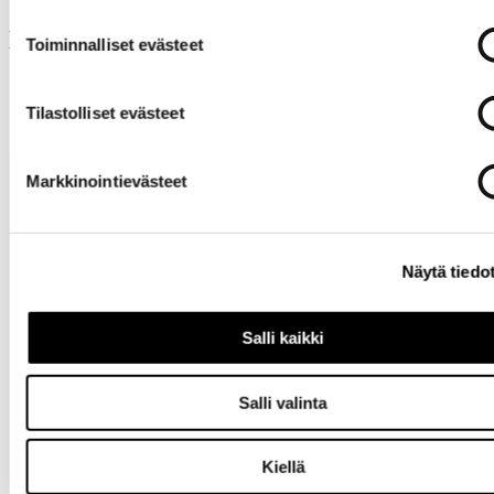
Muut ostivat myös
Toiminnalliset evästeet
Tilastolliset evästeet
Markkinointievästeet
Näytä tiedo
Tarvitsetko
Salli kaikki
apua?
Salli valinta
Kiellä