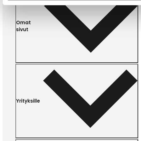
Omat
sivut
Yrityksille