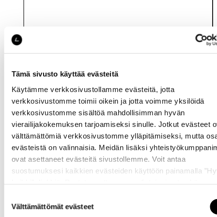
Tämä sivusto käyttää evästeitä
Käytämme verkkosivustollamme evästeitä, jotta
Katso saatavuus
verkkosivustomme toimii oikein ja jotta voimme yksilöidä
myymälässä
verkkosivustomme sisältöä mahdollisimman hyvän
vierailijakokemuksen tarjoamiseksi sinulle. Jotkut evästeet o
välttämättömiä verkkosivustomme ylläpitämiseksi, mutta os
evästeistä on valinnaisia. Meidän lisäksi yhteistyökumppan
ovat asettaneet evästeitä sivustollemme. Voit antaa
suostumuksesi kaikkien evästeiden käyttöön painamalla ”H
kaikki” -linkkiä. Pystyt muuttamaan valintojasi nyt sekä
Samankaltaisia tuotteita
myöhemmin ”
Evästeasetukset
” -linkin kautta.
Suostumuksen
Välttämättömät evästeet
valinta