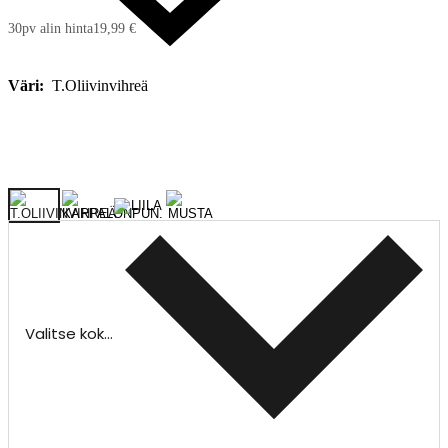
30pv alin hinta
19,99 €
Väri:
T.oliivinvihreä
Valitse koko