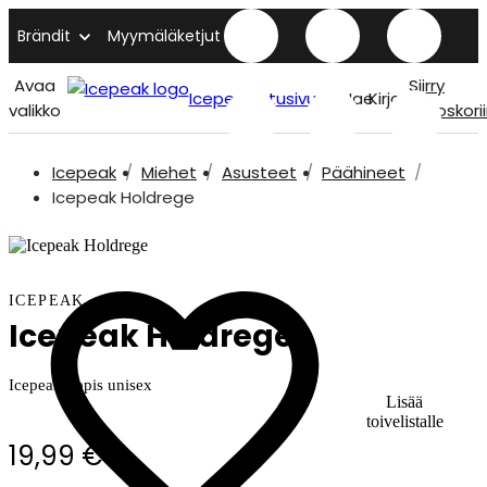
Brändit
Myymäläketjut
Avaa
Siirry
Icepeak etusivu
Hae
Kirjaudu
valikko
ostoskori
Icepeak
Miehet
Asusteet
Päähineet
Icepeak Holdrege
ICEPEAK
Icepeak Holdrege
Icepeak lippis unisex
Lisää
toivelistalle
19,99 €