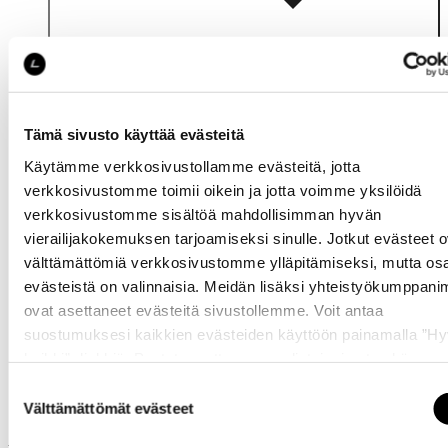
Tämä sivusto käyttää evästeitä
Käytämme verkkosivustollamme evästeitä, jotta
verkkosivustomme toimii oikein ja jotta voimme yksilöidä
verkkosivustomme sisältöä mahdollisimman hyvän
vierailijakokemuksen tarjoamiseksi sinulle. Jotkut evästeet o
Katso saatavuus
välttämättömiä verkkosivustomme ylläpitämiseksi, mutta os
myymälässä
evästeistä on valinnaisia. Meidän lisäksi yhteistyökumppan
ovat asettaneet evästeitä sivustollemme. Voit antaa
suostumuksesi kaikkien evästeiden käyttöön painamalla ”H
kaikki” -linkkiä. Pystyt muuttamaan valintojasi nyt sekä
myöhemmin ”
Evästeasetukset
” -linkin kautta.
Suostumuksen
Välttämättömät evästeet
valinta