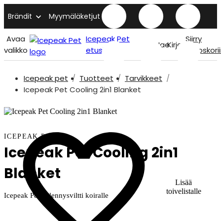
Brändit
Myymäläketjut
Avaa
Icepeak Pet
Siirry
Hae
Kirjaudu
valikko
etusivu
ostoskori
Icepeak pet
Tuotteet
Tarvikkeet
Icepeak Pet Cooling 2in1 Blanket
ICEPEAK PET
Icepeak Pet Cooling 2in1
Blanket
Lisää
toivelistalle
Icepeak Pet viilennysviltti koiralle