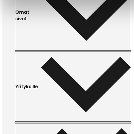
Omat
sivut
Yrityksille