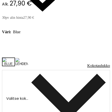
27,90 €
Alk.
30pv alin hinta
27,90 €
Väri:
Blue
Kokotaulukko
Valitse koko