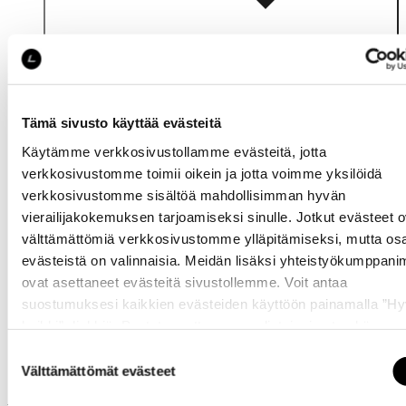
Tämä sivusto käyttää evästeitä
Käytämme verkkosivustollamme evästeitä, jotta
verkkosivustomme toimii oikein ja jotta voimme yksilöidä
verkkosivustomme sisältöä mahdollisimman hyvän
vierailijakokemuksen tarjoamiseksi sinulle. Jotkut evästeet o
Katso saatavuus
välttämättömiä verkkosivustomme ylläpitämiseksi, mutta os
myymälässä
evästeistä on valinnaisia. Meidän lisäksi yhteistyökumppan
ovat asettaneet evästeitä sivustollemme. Voit antaa
suostumuksesi kaikkien evästeiden käyttöön painamalla ”H
kaikki” -linkkiä. Pystyt muuttamaan valintojasi nyt sekä
myöhemmin ”
Evästeasetukset
” -linkin kautta.
Suostumuksen
Välttämättömät evästeet
valinta