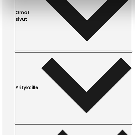
Omat
sivut
Yrityksille