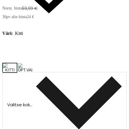
59,99 €
Norm. hinta
30pv alin hinta
24 €
Väri:
Kitti
Valitse koko