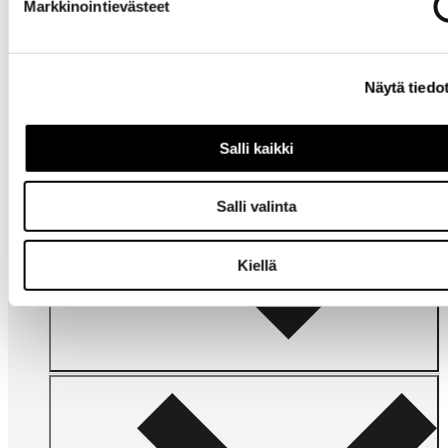
Markkinointievästeet
Tarvitsetko
apua?
Näytä tiedo
Salli kaikki
Salli valinta
Omat
sivut
Kiellä