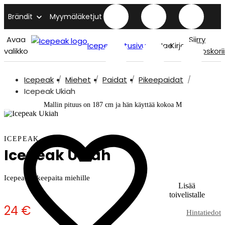
Brändit
Myymäläketjut
Avaa
Siirry
Icepeak etusivu
Hae
Kirjaudu
valikko
ostoskori
Icepeak
Miehet
Paidat
Pikeepaidat
Icepeak Ukiah
Mallin pituus on 187 cm ja hän käyttää kokoa M
ICEPEAK
Icepeak Ukiah
Icepeak pikeepaita miehille
Lisää
toivelistalle
24 €
Hintatiedot