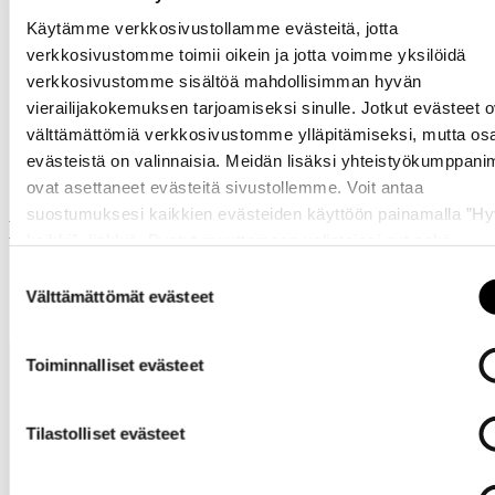
Käytämme verkkosivustollamme evästeitä, jotta
verkkosivustomme toimii oikein ja jotta voimme yksilöidä
verkkosivustomme sisältöä mahdollisimman hyvän
vierailijakokemuksen tarjoamiseksi sinulle. Jotkut evästeet o
Samankaltaisia tuotteita
välttämättömiä verkkosivustomme ylläpitämiseksi, mutta os
evästeistä on valinnaisia. Meidän lisäksi yhteistyökumppan
ovat asettaneet evästeitä sivustollemme. Voit antaa
suostumuksesi kaikkien evästeiden käyttöön painamalla ”H
Muut ostivat myös
kaikki” -linkkiä. Pystyt muuttamaan valintojasi nyt sekä
myöhemmin ”
Evästeasetukset
” -linkin kautta.
Suostumuksen
Välttämättömät evästeet
valinta
Toiminnalliset evästeet
Tilastolliset evästeet