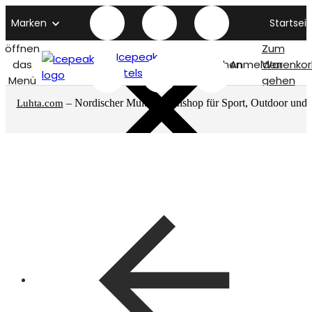
Marken
Startseit
öffnen
Zum
Icepeak
das
Suchen
Anmelden
Warenkor
titelseite
Menü
gehen
– Nordischer Multimarkenshop für Sport, Outdoor und
Luhta.com
mehr