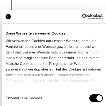
Details
Diese Webseite verwendet Cookies
Wir verwenden Cookies auf unserer Website, damit die
Funktionalität unserer Website gewährleistet ist und wir
den Inhalt unserer Website individualisieren können, um
Ihnen eine möglichst gute Besuchererfahrung anzubieten.
Manche Cookies sind zur Pflege unserer Website
zwingend notwendig, aber ein Teil der Cookies ist optional.
Außer uns haben auch unsere Kooperationspartner
Cookies auf der Website platziert. Sie können dem Einsatz
von Cookies zustimmen, indem Sie auf „Alle akzeptieren“
klicken. Sie können Ihre Einstellungen gleich oder später
Einwilligungsauswahl
über den Link „
Cookie-Einstellungen
” ändern
Erforderliche Cookies
Material