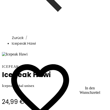
Zurück
Icepeak Hawi
ICEPEAK
Icepeak Hawi
Icepeak Schal unisex
In den
Wunschzettel
24,99 €