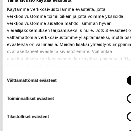
Käytämme verkkosivustollamme evästeitä, jotta
verkkosivustomme toimii oikein ja jotta voimme yksilöidä
verkkosivustomme sisältöä mahdollisimman hyvän
vierailijakokemuksen tarjoamiseksi sinulle. Jotkut evästeet o
välttämättömiä verkkosivustomme ylläpitämiseksi, mutta os
Tarvitsetko
evästeistä on valinnaisia. Meidän lisäksi yhteistyökumppan
apua?
ovat asettaneet evästeitä sivustollemme. Voit antaa
suostumuksesi kaikkien evästeiden käyttöön painamalla ”H
kaikki” -linkkiä. Pystyt muuttamaan valintojasi nyt sekä
myöhemmin ”
Evästeasetukset
” -linkin kautta.
Suostumuksen
Välttämättömät evästeet
valinta
Toiminnalliset evästeet
Omat
sivut
Tilastolliset evästeet