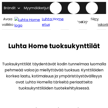
Brändit
Myymäläketjut
Avaa
Luhta Home
Siirry
Hae
Kirjaudu
valikko
etusivu
ostoskori
Luhta Home tuoksukynttilät
Tuoksukynttilät täydentävät kodin tunnelmaa luomalla
pehmeää valoa ja miellyttävää tuoksua. Kynttilöiden
korkea laatu, kotimaisuus ja ympäristöystävällisyys
ovat Luhta Homella tärkeitä periaatteita
tuoksukynttilöiden tuotekehityksessä.