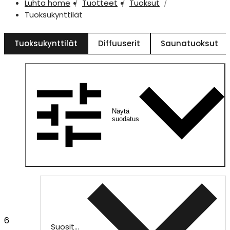
Luhta home
Tuotteet
Tuoksut
Tuoksukynttilät
Tuoksukynttilät
Diffuuserit
Saunatuoksut
Näytä
suodatus
6
Suositeltu