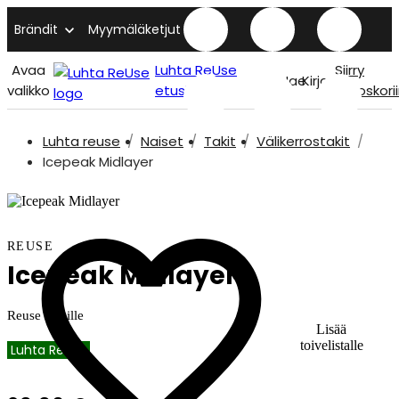
Brändit
Myymäläketjut
Avaa
Luhta ReUse
Siirry
Hae
Kirjaudu
valikko
etusivu
ostoskori
Luhta reuse
Naiset
Takit
Välikerrostakit
Icepeak Midlayer
REUSE
Icepeak Midlayer
Reuse naisille
Lisää
toivelistalle
Luhta ReUse