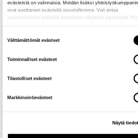
evästeistä on valinnaisia. Meidän lisäksi yhteistyökumppan
ovat asettaneet evästeitä sivustollemme. Voit antaa
suostumuksesi kaikkien evästeiden käyttöön painamalla ”H
kaikki” -linkkiä. Pystyt muuttamaan valintojasi nyt sekä
myöhemmin ”
Evästeasetukset
” -linkin kautta.
Suostumuksen
Välttämättömät evästeet
valinta
Toiminnalliset evästeet
Tarvitsetko
apua?
Tilastolliset evästeet
Markkinointievästeet
Näytä tiedo