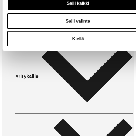
Omat
Salli kaikki
sivut
Salli valinta
Kiellä
Yrityksille