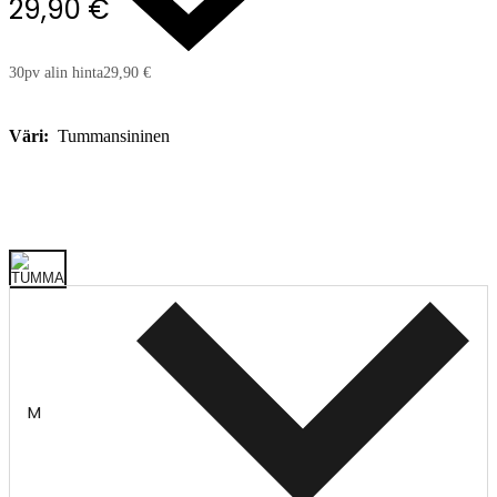
29,90 €
30pv alin hinta
29,90 €
Väri:
Tummansininen
M