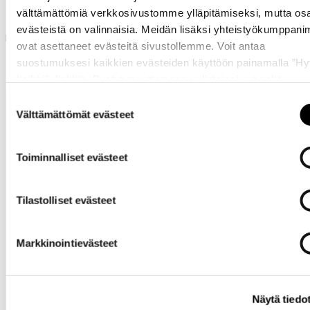
Luhta Parkatakki
välttämättömiä verkkosivustomme ylläpitämiseksi, mutta os
evästeistä on valinnaisia. Meidän lisäksi yhteistyökumppan
Reuse miehille
ovat asettaneet evästeitä sivustollemme. Voit antaa
59,90 €
suostumuksesi kaikkien evästeiden käyttöön painamalla ”H
kaikki” -linkkiä. Pystyt muuttamaan valintojasi nyt sekä
myöhemmin ”
Evästeasetukset
” -linkin kautta.
Suostumuksen
Välttämättömät evästeet
valinta
Toiminnalliset evästeet
Tarvitsetko
Tilastolliset evästeet
apua?
Markkinointievästeet
Näytä tiedo