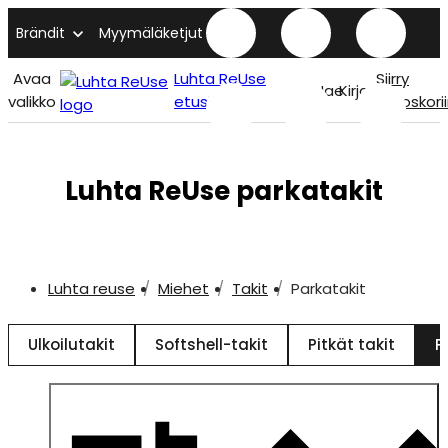
Brändit
Myymäläketjut
Avaa
Luhta ReUse
Siirry
Hae
Kirjaudu
valikko
etusivu
ostoskori
Luhta ReUse parkatakit
Luhta reuse
Miehet
Takit
Parkatakit
Ulkoilutakit
Softshell-takit
Pitkät takit
P