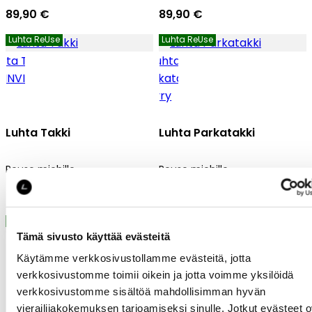
89,90 €
89,90 €
Luhta ReUse
Luhta ReUse
Luhta Takki
Luhta Parkatakki
Reuse miehille
Reuse miehille
49,90 €
69,90 €
Luhta ReUse
Tämä sivusto käyttää evästeitä
Käytämme verkkosivustollamme evästeitä, jotta
verkkosivustomme toimii oikein ja jotta voimme yksilöidä
verkkosivustomme sisältöä mahdollisimman hyvän
vierailijakokemuksen tarjoamiseksi sinulle. Jotkut evästeet o