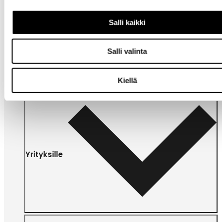
Salli kaikki
Omat
sivut
Salli valinta
Kiellä
Yrityksille