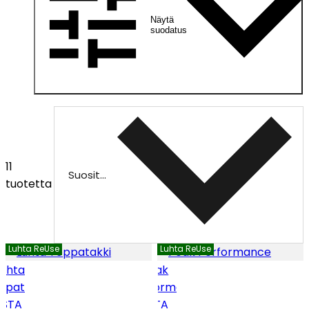
Näytä
suodatus
11
Suositeltu
tuotetta
Luhta ReUse
Luhta ReUse