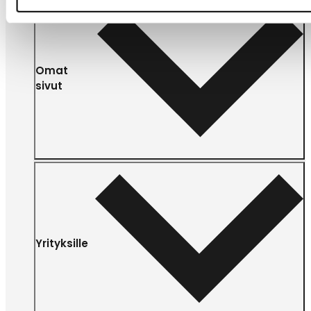
Omat
sivut
Yrityksille