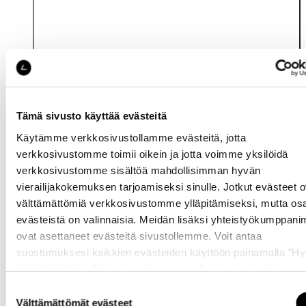
Tämä sivusto käyttää evästeitä
Käytämme verkkosivustollamme evästeitä, jotta
Katso saatavuus
verkkosivustomme toimii oikein ja jotta voimme yksilöidä
myymälässä
verkkosivustomme sisältöä mahdollisimman hyvän
vierailijakokemuksen tarjoamiseksi sinulle. Jotkut evästeet o
välttämättömiä verkkosivustomme ylläpitämiseksi, mutta os
evästeistä on valinnaisia. Meidän lisäksi yhteistyökumppan
ovat asettaneet evästeitä sivustollemme. Voit antaa
suostumuksesi kaikkien evästeiden käyttöön painamalla ”H
kaikki” -linkkiä. Pystyt muuttamaan valintojasi nyt sekä
myöhemmin ”
Evästeasetukset
” -linkin kautta.
Samankaltaisia tuotteita
Suostumuksen
Välttämättömät evästeet
valinta