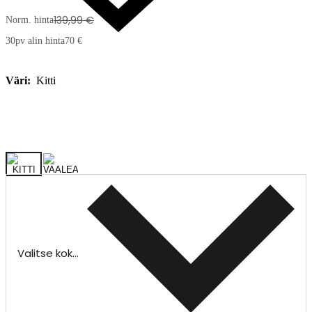
139,99 €
Norm. hinta
30pv alin hinta
70 €
Väri:
Kitti
Valitse koko