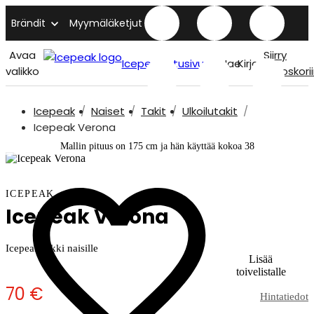
Brändit
Myymäläketjut
Avaa
Siirry
Icepeak etusivu
Hae
Kirjaudu
valikko
ostoskori
Icepeak
Naiset
Takit
Ulkoilutakit
Icepeak Verona
Mallin pituus on 175 cm ja hän käyttää kokoa 38
ICEPEAK
Icepeak Verona
Icepeak takki naisille
Lisää
toivelistalle
70 €
Hintatiedot