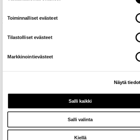
Toiminnalliset evästeet
Muut ostivat myös
Tilastolliset evästeet
Markkinointievästeet
Näytä tiedo
Salli kaikki
Tarvitsetko
apua?
Salli valinta
Kiellä