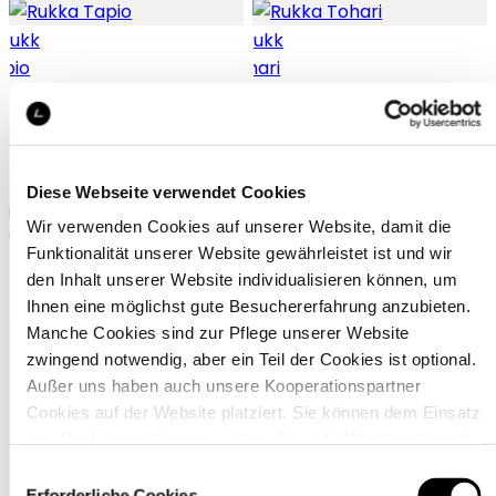
Rukka Tapio
Rukka Tohari
Diese Webseite verwendet Cookies
Rukka Merinowolle-
Rukka nahtloses unterhemd
Wir verwenden Cookies auf unserer Website, damit die
unterhemd für herren
für herren
Funktionalität unserer Website gewährleistet ist und wir
89,95 €
39,95 €
den Inhalt unserer Website individualisieren können, um
Ihnen eine möglichst gute Besuchererfahrung anzubieten.
Manche Cookies sind zur Pflege unserer Website
zwingend notwendig, aber ein Teil der Cookies ist optional.
Außer uns haben auch unsere Kooperationspartner
Cookies auf der Website platziert. Sie können dem Einsatz
von Cookies zustimmen, indem Sie auf „Alle akzeptieren“
klicken. Sie können Ihre Einstellungen gleich oder später
Einwilligungsauswahl
über den Link „
Cookie-Einstellungen
” ändern
Erforderliche Cookies