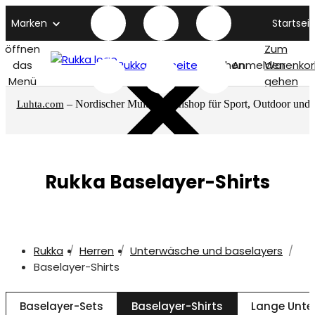
Marken
Startseit
öffnen
Zum
das
Rukka titelseite
Suchen
Anmelden
Warenkor
Menü
gehen
– Nordischer Multimarkenshop für Sport, Outdoor und
Luhta.com
mehr
Rukka Baselayer-Shirts
Rukka
Herren
Unterwäsche und baselayers
Baselayer-Shirts
Baselayer-Sets
Baselayer-Shirts
Lange Unte