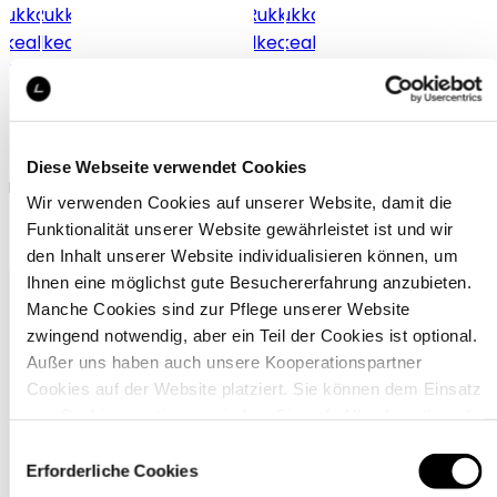
Rukka Valkeala
Rukka Valkeala
Diese Webseite verwendet Cookies
Rukka Regenhose für kinder
Rukka Regenhose für kinder
Wir verwenden Cookies auf unserer Website, damit die
39,95 €
39,95 €
Funktionalität unserer Website gewährleistet ist und wir
den Inhalt unserer Website individualisieren können, um
Ihnen eine möglichst gute Besuchererfahrung anzubieten.
Manche Cookies sind zur Pflege unserer Website
zwingend notwendig, aber ein Teil der Cookies ist optional.
Außer uns haben auch unsere Kooperationspartner
Cookies auf der Website platziert. Sie können dem Einsatz
von Cookies zustimmen, indem Sie auf „Alle akzeptieren“
klicken. Sie können Ihre Einstellungen gleich oder später
Einwilligungsauswahl
Kundenservice
über den Link „
Cookie-Einstellungen
” ändern
Erforderliche Cookies