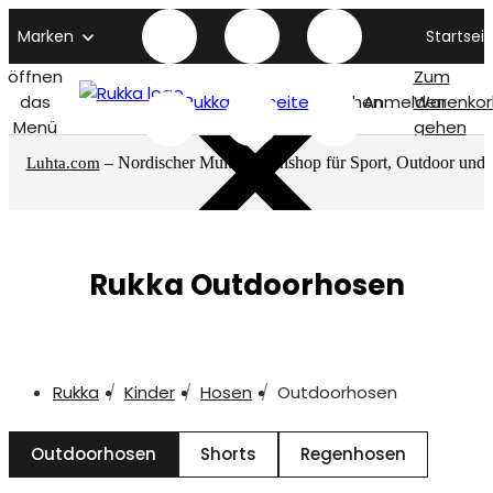
Marken
Startseit
öffnen
Zum
das
Rukka titelseite
Suchen
Anmelden
Warenkor
Menü
gehen
– Nordischer Multimarkenshop für Sport, Outdoor und
Luhta.com
mehr
Rukka Outdoorhosen
Rukka
Kinder
Hosen
Outdoorhosen
Outdoorhosen
Shorts
Regenhosen