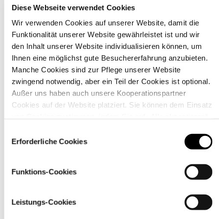
Diese Webseite verwendet Cookies
Wir verwenden Cookies auf unserer Website, damit die
Funktionalität unserer Website gewährleistet ist und wir
den Inhalt unserer Website individualisieren können, um
Material
Ihnen eine möglichst gute Besuchererfahrung anzubieten.
Manche Cookies sind zur Pflege unserer Website
zwingend notwendig, aber ein Teil der Cookies ist optional.
Außer uns haben auch unsere Kooperationspartner
Cookies auf der Website platziert. Sie können dem Einsatz
von Cookies zustimmen, indem Sie auf „Alle akzeptieren“
klicken. Sie können Ihre Einstellungen gleich oder später
Einwilligungsauswahl
über den Link „
Cookie-Einstellungen
” ändern
Erforderliche Cookies
Funktions-Cookies
Leistungs-Cookies
Pflegehinweise