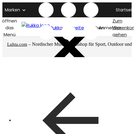
Marken
Startseit
öffnen
Zum
das
Rukka titelseite
Suchen
Anmelden
Warenkor
Menü
gehen
– Nordischer Multimarkenshop für Sport, Outdoor und
Luhta.com
mehr