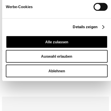
Werbe-Cookies
Details zeigen
Alle zulassen
Ähnliche Produkte
Auswahl erlauben
Wird oft zusammen gekauft
Ablehnen