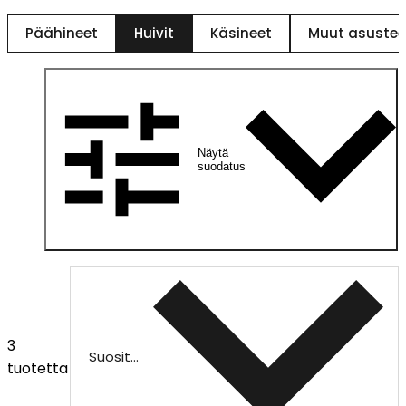
Päähineet
Huivit
Käsineet
Muut asustee
Näytä
suodatus
3
Suositeltu
tuotetta