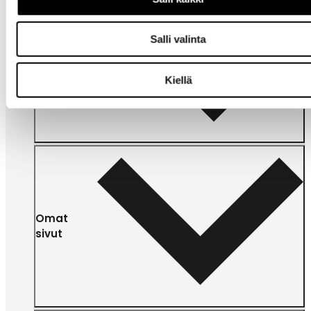
Salli valinta
Tarvitsetko
apua?
Kiellä
Omat
sivut