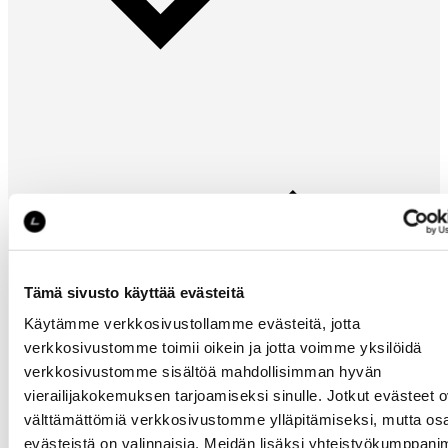
Saat
erikoistarjouks
ja -etuja
Tämä sivusto käyttää evästeitä
Käytämme verkkosivustollamme evästeitä, jotta
verkkosivustomme toimii oikein ja jotta voimme yksilöidä
verkkosivustomme sisältöä mahdollisimman hyvän
vierailijakokemuksen tarjoamiseksi sinulle. Jotkut evästeet o
välttämättömiä verkkosivustomme ylläpitämiseksi, mutta os
evästeistä on valinnaisia. Meidän lisäksi yhteistyökumppan