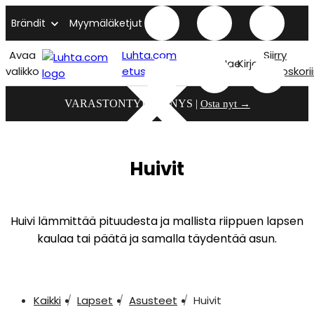
Brändit
Myymäläketjut
Avaa
Luhta.com
Siirry
Hae
Kirjaudu
valikko
etusivu
ostoskori
VARASTONTYHJENNYS |
Osta nyt →
Huivit
Huivi lämmittää pituudesta ja mallista riippuen lapsen
kaulaa tai päätä ja samalla täydentää asun.
Kaikki
Lapset
Asusteet
Huivit