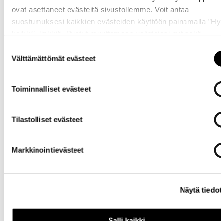
ovat asettaneet evästeitä sivustollemme. Voit antaa
suostumuksesi kaikkien evästeiden käyttöön painamalla ”H
kaikki” -linkkiä. Pystyt muuttamaan valintojasi nyt sekä
myöhemmin ”
Evästeasetukset
” -linkin kautta.
Suostumuksen
-15%
Välttämättömät evästeet
valinta
ensimmäisestä
ostoksestasi
Toiminnalliset evästeet
Tilastolliset evästeet
Markkinointievästeet
Liity kanta-asiakkaaksi
Kirjaudu sisään
Lue lisää kanta-asiakasohjelmasta
Näytä tiedo
Salli kaikki