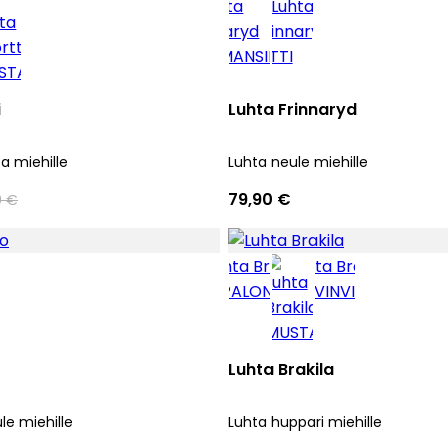
i
Luhta Frinnaryd
a miehille
Luhta neule miehille
79,90 €
0 €
Luhta Brakila
le miehille
Luhta huppari miehille