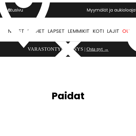
Yritys
Etusivu
Myymälät ja aukioloaja
NAISET
MIEHET
LAPSET
LEMMIKIT
KOTI
LAJIT
OUTL
VARASTONTYHJENNYS |
Osta nyt →
Paidat