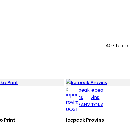
407 tuote
 Print
Icepeak Provins