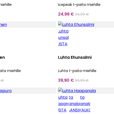
iehille
Icepeak t-paita miehille
24,99 €
34,99 €
nen
Luhta Ehunsalmi
ita miehille
Luhta t-paita miehille
39,90 €
0 €
59,90 €