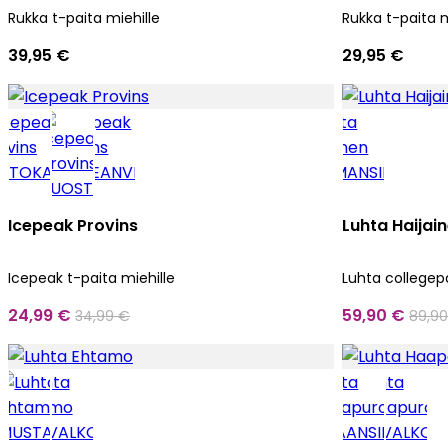
Rukka t-paita miehille
Rukka t-paita m
39,95 €
29,95 €
Icepeak Provins
Luhta Haijai
Icepeak t-paita miehille
Luhta collegepa
24,99 €
59,90 €
34,99 €
89,9