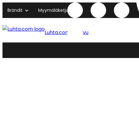
Brändit
Myymäläketjut
Luhta.com etusivu