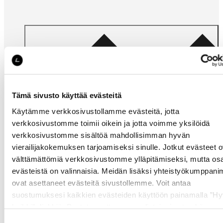
Tarvitsetko
apua?
Tämä sivusto käyttää evästeitä
Käytämme verkkosivustollamme evästeitä, jotta
verkkosivustomme toimii oikein ja jotta voimme yksilöidä
verkkosivustomme sisältöä mahdollisimman hyvän
vierailijakokemuksen tarjoamiseksi sinulle. Jotkut evästeet o
välttämättömiä verkkosivustomme ylläpitämiseksi, mutta os
evästeistä on valinnaisia. Meidän lisäksi yhteistyökumppan
Omat
ovat asettaneet evästeitä sivustollemme. Voit antaa
sivut
suostumuksesi kaikkien evästeiden käyttöön painamalla ”H
kaikki” -linkkiä. Pystyt muuttamaan valintojasi nyt sekä
myöhemmin ”
Evästeasetukset
” -linkin kautta.
Suostumuksen