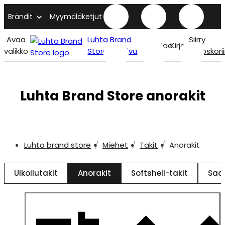
Brändit
Myymäläketjut
Avaa
Luhta Brand
Siirry
Hae
Kirjaudu
valikko
Store etusivu
ostoskori
Luhta Brand Store anorakit
Luhta brand store
Miehet
Takit
Anorakit
Ulkoilutakit
Anorakit
Softshell-takit
Sad