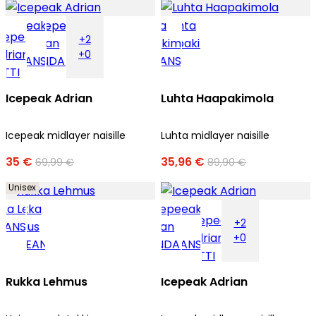
+2
+0
Icepeak Adrian
Luhta Haapakimola
Icepeak midlayer naisille
Luhta midlayer naisille
35 €
35,96 €
69,99 €
89,90 €
Unisex
+2
+0
Rukka Lehmus
Icepeak Adrian