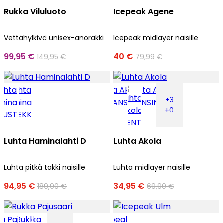
Rukka Viluluoto
Icepeak Agene
Vettähylkivä unisex-anorakki
Icepeak midlayer naisille
99,95 €
40 €
149,95 €
79,99 €
+3
+0
Luhta Haminalahti D
Luhta Akola
Luhta pitkä takki naisille
Luhta midlayer naisille
94,95 €
34,95 €
189,90 €
69,90 €