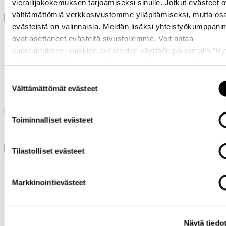
vierailijakokemuksen tarjoamiseksi sinulle. Jotkut evästeet o
välttämättömiä verkkosivustomme ylläpitämiseksi, mutta os
evästeistä on valinnaisia. Meidän lisäksi yhteistyökumppan
ovat asettaneet evästeitä sivustollemme. Voit antaa
+2
suostumuksesi kaikkien evästeiden käyttöön painamalla ”H
+0
kaikki” -linkkiä. Pystyt muuttamaan valintojasi nyt sekä
myöhemmin ”
Evästeasetukset
” -linkin kautta.
Suostumuksen
Icepeak Amberg
Icepeak Adrian
Välttämättömät evästeet
valinta
Icepeak midlayer naisille
Icepeak midlayer naisille
Toiminnalliset evästeet
35 €
35 €
69,99 €
69,99 €
Tilastolliset evästeet
Markkinointievästeet
Luhta Iloniemi D
Icepeak Amberg
Näytä tiedo