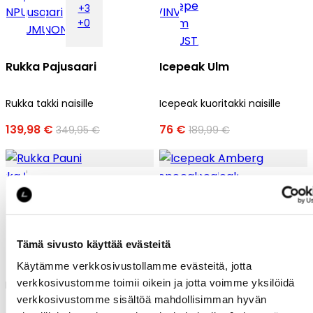
+3
+0
Rukka Pajusaari
Icepeak Ulm
Rukka takki naisille
Icepeak kuoritakki naisille
139,98 €
76 €
349,95 €
189,99 €
Tämä sivusto käyttää evästeitä
Rukka Pauni
Icepeak Amberg
Käytämme verkkosivustollamme evästeitä, jotta
verkkosivustomme toimii oikein ja jotta voimme yksilöidä
Rukka midlayer naisille
Icepeak midlayer naisille
verkkosivustomme sisältöä mahdollisimman hyvän
51,98 €
35 €
129,95 €
69,99 €