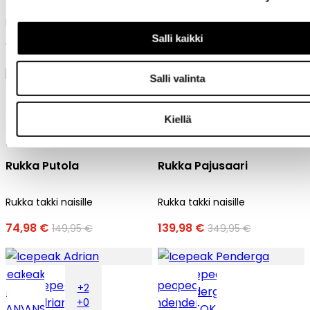
Luhta softshell-takki naisille
Icepeak midlayer naisille
Salli kaikki
149,90 €
35 €
69,99 €
Salli valinta
+3
Kiellä
+0
Rukka Putola
Rukka Pajusaari
Rukka takki naisille
Rukka takki naisille
74,98 €
139,98 €
149,95 €
349,95 €
+2
+0