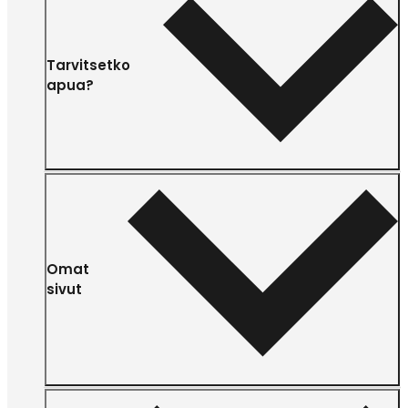
Tarvitsetko
apua?
Omat
sivut