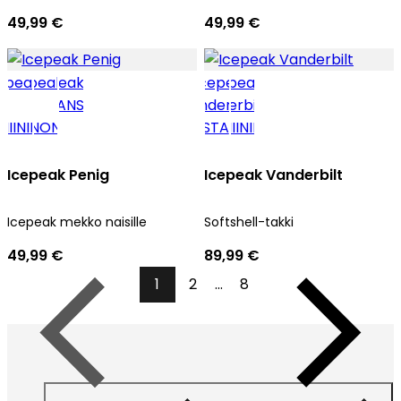
49,99 €
49,99 €
Icepeak Penig
Icepeak Vanderbilt
Icepeak mekko naisille
Softshell-takki
49,99 €
89,99 €
1
2
...
8
Edellinen
Seuraava