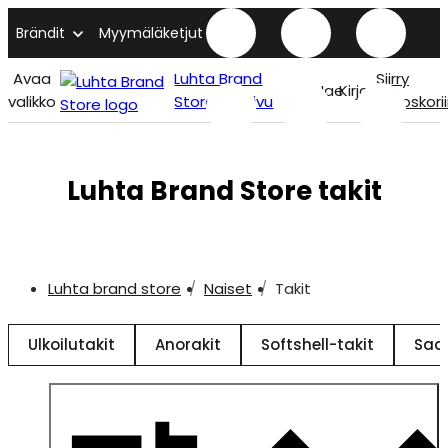
Brändit
Myymäläketjut
Avaa
Luhta Brand
Siirry
Hae
Kirjaudu
valikko
Store etusivu
ostoskori
Luhta Brand Store takit
Luhta brand store
Naiset
Takit
Ulkoilutakit
Anorakit
Softshell-takit
Sad