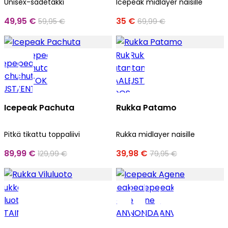
Unisex-sadetakki
Icepeak midlayer naisille
49,95 €
35 €
59,95 €
69,99 €
Icepeak Pachuta
Rukka Patamo
Pitkä tikattu toppaliivi
Rukka midlayer naisille
89,99 €
39,98 €
129,99 €
79,95 €