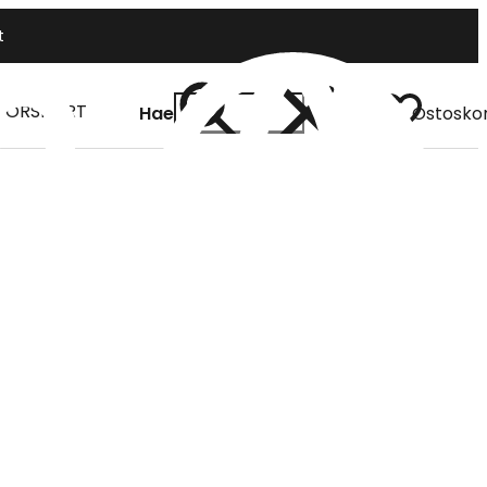
t
TORSPORT
Hae
Ostoskor
Kirjaudu
Fi