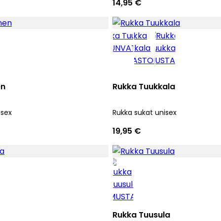
14,95 €
en
Rukka Tuukkala
isex
Rukka sukat unisex
19,95 €
Rukka Tuusula