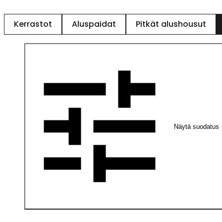
Kerrastot
Aluspaidat
Pitkät alushousut
Näytä suodatus