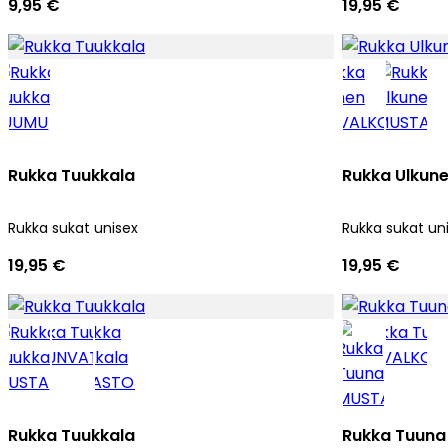
9,95 €
19,95 €
Rukka Tuukkala
Rukka Ulkun
Rukka sukat unisex
Rukka sukat un
19,95 €
19,95 €
Rukka Tuukkala
Rukka Tuuna