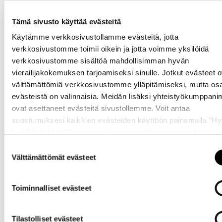
Tämä sivusto käyttää evästeitä
Käytämme verkkosivustollamme evästeitä, jotta
verkkosivustomme toimii oikein ja jotta voimme yksilöidä
Omat
verkkosivustomme sisältöä mahdollisimman hyvän
sivut
vierailijakokemuksen tarjoamiseksi sinulle. Jotkut evästeet o
välttämättömiä verkkosivustomme ylläpitämiseksi, mutta os
evästeistä on valinnaisia. Meidän lisäksi yhteistyökumppan
ovat asettaneet evästeitä sivustollemme. Voit antaa
suostumuksesi kaikkien evästeiden käyttöön painamalla ”H
kaikki” -linkkiä. Pystyt muuttamaan valintojasi nyt sekä
myöhemmin ”
Evästeasetukset
” -linkin kautta.
Suostumuksen
Välttämättömät evästeet
valinta
Yrityksille
Toiminnalliset evästeet
Tilastolliset evästeet