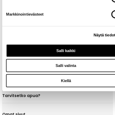
Markkinointievästeet
Tietoa
Näytä tiedo
yrityksestä
Salli kaikki
Salli valinta
Kiellä
Tarvitsetko apua?
Omat sivut