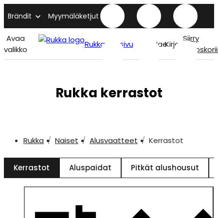
Brändit
Myymäläketjut
Avaa
Siirry
Rukka etusivu
Hae
Kirjaudu
valikko
ostoskori
Rukka kerrastot
Rukka
Naiset
Alusvaatteet
Kerrastot
Kerrastot
Aluspaidat
Pitkät alushousut