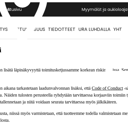
Yritys
Etusivu
Myymälät ja aukioloaja
ITYS
VASTUULLISUUS
TIEDOTTEET
URA LUHDALLA
YHTEY
i
 lisätä läpinäkyvyyttä toimitusketjussamme korkean riskin maissa. Sen 
n aikana tarkastetaan laadunvalvonnan lisäksi, että
Code of Conduct
-s
Näiden tulosten perusteella ryhdytään tarvittaessa korjaaviin toimiin ty
tallennetaan ja niitä voidaan seurata tarvittaessa myös jälkikäteen.
sta, niissä myös varmistetaan, että tuotteemme todella valmistetaan meil
losta.