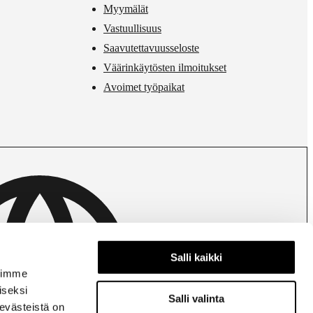
Myymälät
Vastuullisuus
Saavutettavuusseloste
Väärinkäytösten ilmoitukset
Avoimet työpaikat
Salli kaikki
Finland | Change country
voimme
iseksi
Salli valinta
evästeistä on