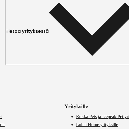
Tietoa yrityksestä
Yrityksille
t
Rukka Pets ja Icepeak Pet yri
ria
Luhta Home yrityksille