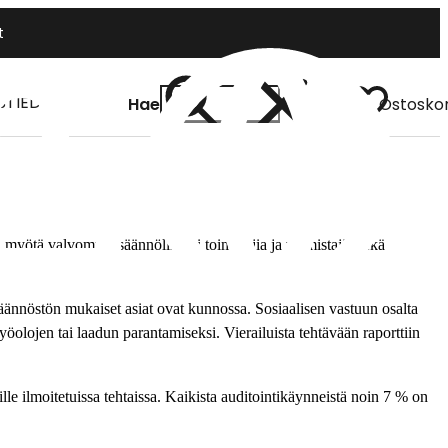
t
STIEDOT
Hae
Ostoskor
Kirjaudu
Fi
myötä valvomme säännöllisesti toimittajia ja valmistajia sekä
äännöstön mukaiset asiat ovat kunnossa. Sosiaalisen vastuun osalta
öolojen tai laadun parantamiseksi. Vierailuista tehtävään raporttiin
le ilmoitetuissa tehtaissa. Kaikista auditointikäynneistä noin 7 % on