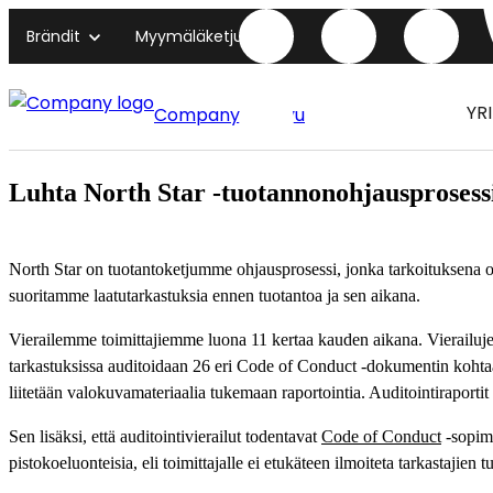
Brändit
Myymäläketjut
YR
Company etusivu
Luhta North Star -tuotannonohjausprosess
North Star on tuotantoketjumme ohjausprosessi, jonka tarkoituksena on
suoritamme laatutarkastuksia ennen tuotantoa ja sen aikana.
Vierailemme toimittajiemme luona 11 kertaa kauden aikana. Vierailuje
tarkastuksissa auditoidaan 26 eri Code of Conduct -dokumentin kohtaa. 
liitetään valokuvamateriaalia tukemaan raportointia. Auditointiraportit 
Sen lisäksi, että auditointivierailut todentavat
Code of Conduct
-sopimu
pistokoeluonteisia, eli toimittajalle ei etukäteen ilmoiteta tarkastajien tu