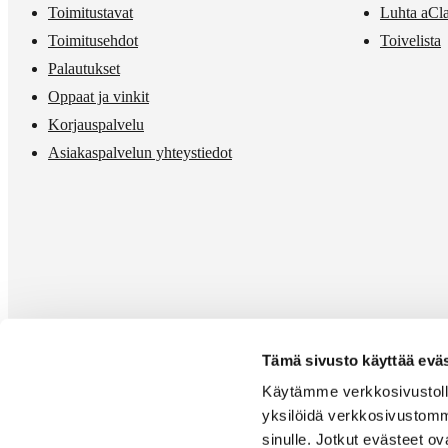
Toimitustavat
Luhta aCl
Toimitusehdot
Toivelista
Palautukset
Oppaat ja vinkit
Korjauspalvelu
Asiakaspalvelun yhteystiedot
Tämä sivusto käyttää eväs
Käytämme verkkosivustolla
yksilöidä verkkosivustomm
sinulle. Jotkut evästeet o