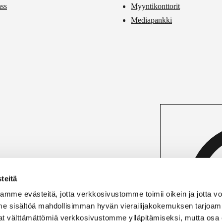
ass
Myyntikonttorit
Mediapankki
teitä
mme evästeitä, jotta verkkosivustomme toimii oikein ja jotta 
e sisältöä mahdollisimman hyvän vierailijakokemuksen tarjoam
vat välttämättömiä verkkosivustomme ylläpitämiseksi, mutta osa 