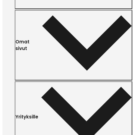
Omat
sivut
Yrityksille