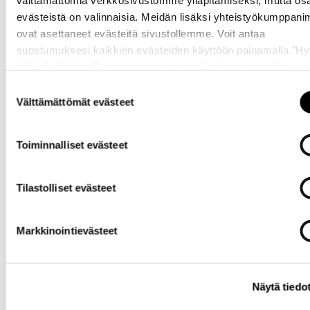
välttämättömiä verkkosivustomme ylläpitämiseksi, mutta os
evästeistä on valinnaisia. Meidän lisäksi yhteistyökumppan
ovat asettaneet evästeitä sivustollemme. Voit antaa
suostumuksesi kaikkien evästeiden käyttöön painamalla ”H
kaikki” -linkkiä. Pystyt muuttamaan valintojasi nyt sekä
myöhemmin ”
Evästeasetukset
” -linkin kautta.
Suostumuksen
Välttämättömät evästeet
valinta
Toiminnalliset evästeet
Tilastolliset evästeet
Markkinointievästeet
Näytä tiedo