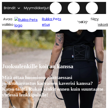
Brändit
Myymäläketjut
Avaa
Rukka Pets
Siirry
Hae
Kirjaudu
valikko
etusivu
ostoskori
Juoksulenkille koiran kanssa
Mitä ottaa huomioon aloittaessasi
juoksuharrastus karvaisen kaverisi kanssa?
Katso täältä Rukan vinkit ennen kuin suuntaatte
yhdessä lenkkipolulle!