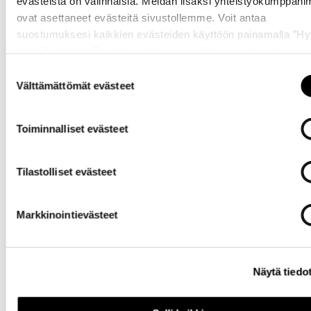
evästeistä on valinnaisia. Meidän lisäksi yhteistyökumppan
ovat asettaneet evästeitä sivustollemme. Voit antaa
suostumuksesi kaikkien evästeiden käyttöön painamalla ”H
kaikki” -linkkiä. Pystyt muuttamaan valintojasi nyt sekä
myöhemmin ”
Evästeasetukset
” -linkin kautta.
Suostumuksen
Välttämättömät evästeet
valinta
Toiminnalliset evästeet
Tarvitsetko
apua?
Tilastolliset evästeet
Markkinointievästeet
Näytä tiedo
Omat