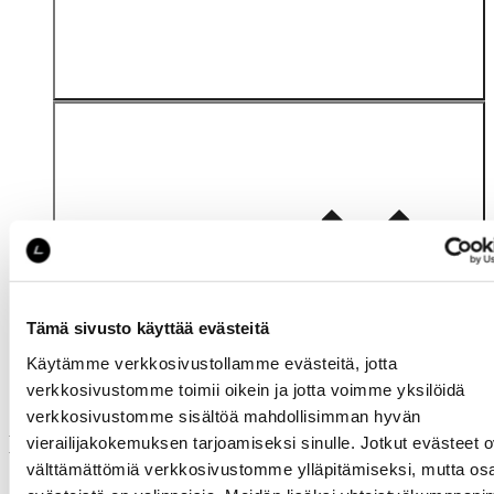
Katso saatavuus
myymälässä
Tämä sivusto käyttää evästeitä
Käytämme verkkosivustollamme evästeitä, jotta
verkkosivustomme toimii oikein ja jotta voimme yksilöidä
verkkosivustomme sisältöä mahdollisimman hyvän
Muut ostivat myös
vierailijakokemuksen tarjoamiseksi sinulle. Jotkut evästeet o
välttämättömiä verkkosivustomme ylläpitämiseksi, mutta os