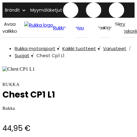
Brändit
Myymäläketjut
Avaa
Siirry
Rukka etusivu
Hae
Kirjaudu
valikko
ostoskori
Rukka motorsport
Kaikki tuotteet
Varusteet
Suojat
Chest Cp1 L1
RUKKA
Chest CP1 L1
Rukka
44,95 €