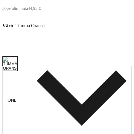
30pv alin hinta
44,95 €
Väri:
Tumma Oranssi
ONE