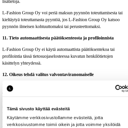
lisätietoja.
L-Fashion Group Oy voi periä maksun pyynnön toteuttamisesta tai
kieltäytyä toteuttamasta pyyntöä, jos L-Fashion Group Oy katsoo
pyynnön ilmeisen kohtuuttomaksi tai perusteettomaksi.
11. Tieto automaattisesta päätöksenteosta ja profiloinnista
L-Fashion Group Oy ei käytä automaattista päätöksentekoa tai
profilointia tässä tietosuojaselosteessa kuvatun henkilötietojen
käsittelyn yhteydessä.
12. Oikeus tehdä valitus valvontaviranomaiselle
Mikäli ilmoittaja tai muu henkilö katsoo, että L-Fashion Group Oy
ei käsittele tämän henkilötietoja EU:n yleisen tietosuoja-asetuksen
mukaisesti, henkilö voi tehdä valituksen valvontaviranomaiselle
siinä EU:n jäsenvaltiossa, jossa on henkilön vakituinen kotipaikka
Tämä sivusto käyttää evästeitä
tai työpaikka tai jossa henkilö katsoo säännösten rikkomisen
Käytämme verkkosivustollamme evästeitä, jotta
tapahtuneen. Suomessa kyseinen viranomainen on
verkkosivustomme toimii oikein ja jotta voimme yksilöidä
tietosuojavaltuutettu.