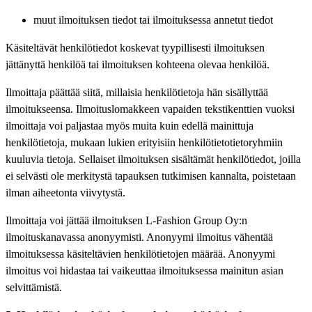
muut ilmoituksen tiedot tai ilmoituksessa annetut tiedot
Käsiteltävät henkilötiedot koskevat tyypillisesti ilmoituksen
jättänyttä henkilöä tai ilmoituksen kohteena olevaa henkilöä.
Ilmoittaja päättää siitä, millaisia henkilötietoja hän sisällyttää
ilmoitukseensa. Ilmoituslomakkeen vapaiden tekstikenttien vuoksi
ilmoittaja voi paljastaa myös muita kuin edellä mainittuja
henkilötietoja, mukaan lukien erityisiin henkilötietotietoryhmiin
kuuluvia tietoja. Sellaiset ilmoituksen sisältämät henkilötiedot, joilla
ei selvästi ole merkitystä tapauksen tutkimisen kannalta, poistetaan
ilman aiheetonta viivytystä.
Ilmoittaja voi jättää ilmoituksen L-Fashion Group Oy:n
ilmoituskanavassa anonyymisti. Anonyymi ilmoitus vähentää
ilmoituksessa käsiteltävien henkilötietojen määrää. Anonyymi
ilmoitus voi hidastaa tai vaikeuttaa ilmoituksessa mainitun asian
selvittämistä.