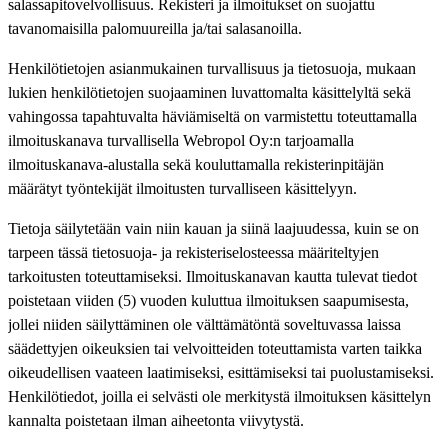
salassapitovelvollisuus. Rekisteri ja ilmoitukset on suojattu
tavanomaisilla palomuureilla ja/tai salasanoilla.
Henkilötietojen asianmukainen turvallisuus ja tietosuoja, mukaan
lukien henkilötietojen suojaaminen luvattomalta käsittelyltä sekä
vahingossa tapahtuvalta häviämiseltä on varmistettu toteuttamalla
ilmoituskanava turvallisella Webropol Oy:n tarjoamalla
ilmoituskanava-alustalla sekä kouluttamalla rekisterinpitäjän
määrätyt työntekijät ilmoitusten turvalliseen käsittelyyn.
Tietoja säilytetään vain niin kauan ja siinä laajuudessa, kuin se on
tarpeen tässä tietosuoja- ja rekisteriselosteessa määriteltyjen
tarkoitusten toteuttamiseksi. Ilmoituskanavan kautta tulevat tiedot
poistetaan viiden (5) vuoden kuluttua ilmoituksen saapumisesta,
jollei niiden säilyttäminen ole välttämätöntä soveltuvassa laissa
säädettyjen oikeuksien tai velvoitteiden toteuttamista varten taikka
oikeudellisen vaateen laatimiseksi, esittämiseksi tai puolustamiseksi.
Henkilötiedot, joilla ei selvästi ole merkitystä ilmoituksen käsittelyn
kannalta poistetaan ilman aiheetonta viivytystä.