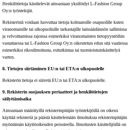
Henkilötietoja käsittelevät ainoastaan yksilöidyt L-Fashion Group
Oy:n työntekijät.
Rekisteristä voidaan luovuttaa tietoja kolmansille osapuolille kuten
viranomaisille tai ulkopuolisille tarkastajille lainsäädännön sallimissa
ja velvoittamissa rajoissa esimerkiksi viranomaisten tietopyyntöihin
vastattaessa tai L-Fashion Group Oy:n oikeutetun edun sitä vaatiessa
esimerkiksi rikosilmoitusta, esitutkintaa tai tuomioistuinkäsittelyä
varten.
8. Tietojen siirtäminen EU:n tai ETA:n ulkopuolelle
Rekisterin tietoja ei siirretä EU:n tai ETA:n ulkopuolelle.
9. Rekisterin suojauksen periaatteet ja henkilötietojen
säilyttämisaika
Ainoastaan määrätyillä rekisterinpitäjän työntekijöillä on oikeus
käyttää rekisteriä ja päästä käsittelemään ilmoituksia rekisterinpitäjän
myöntämän käyttöoikeuden perusteella. Ilmoitusten käsittelijöillä on