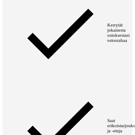
Kerrytät
jokaisesta
ostoksestasi
ostosrahaa
Saat
erikoistarjouks
ja -etuja