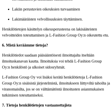
Lakiin perustuvien oikeuksien turvaaminen
Lakimääräisten velvollisuuksien täyttäminen.
Henkilötietojen käsittelyn oikeusperusteena on lakisääteisten
velvoitteiden toteuttaminen ja L-Fashion Group Oy:n oikeutettu etu.
6. Mistä keräämme tietoja?
Henkilötiedot saadaan pääsääntöisesti ilmoittajalta itseltään
ilmoituskanavan kautta. Ilmoituksia voi tehdä L-Fashion Group
Oy:n henkilöstö ja ulkoiset sidosryhmät.
L-Fashion Group Oy voi lisäksi kerätä henkilötietoja L-Fashion
Group Oy:n sisäisistä järjestelmistä, ilmoitukseen liittyviltä tahoilta ja
viranomaisilta, jos se on välttämätöntä ilmoitusten asianmukaisen
tutkimisen toteuttamiseksi.
7. Tietoja henkilötietojen vastaanottajista