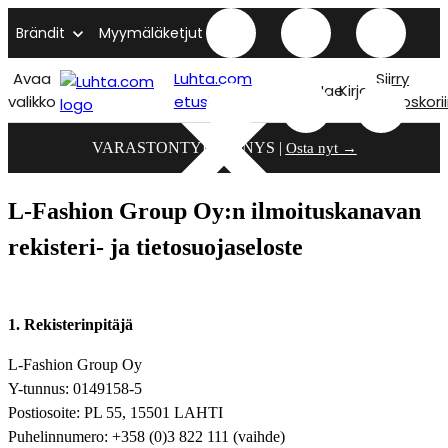
Brändit
Myymäläketjut
Avaa
Luhta.com
Siirry
Hae
Kirjaudu
valikko
etusivu
ostoskori
VARASTONTYHJENNYS |
Osta nyt →
L-Fashion Group Oy:n ilmoituskanavan
rekisteri- ja tietosuojaseloste
1. Rekisterinpitäjä
L-Fashion Group Oy
Y-tunnus: 0149158-5
Postiosoite: PL 55, 15501 LAHTI
Puhelinnumero: +358 (0)3 822 111 (vaihde)