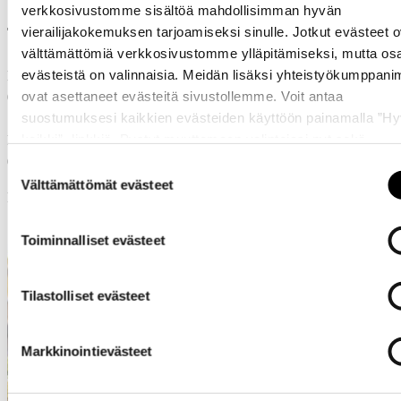
verkkosivustomme sisältöä mahdollisimman hyvän
vierailijakokemuksen tarjoamiseksi sinulle. Jotkut evästeet o
Tietosuojavaltuutetun toimisto
välttämättömiä verkkosivustomme ylläpitämiseksi, mutta os
evästeistä on valinnaisia. Meidän lisäksi yhteistyökumppan
Käyntiosoite: Lintulahdenkuja 4
ovat asettaneet evästeitä sivustollemme. Voit antaa
00530 Helsinki
suostumuksesi kaikkien evästeiden käyttöön painamalla ”H
kaikki” -linkkiä. Pystyt muuttamaan valintojasi nyt sekä
Postiosoite: PL 800
myöhemmin ”
Evästeasetukset
” -linkin kautta.
00531 Helsinki
Suostumuksen
Välttämättömät evästeet
valinta
Puhelin (vaihde): + 358 29 56 66700
Sähköposti: tietosuoja@om.fi
Toiminnalliset evästeet
Tilastolliset evästeet
Markkinointievästeet