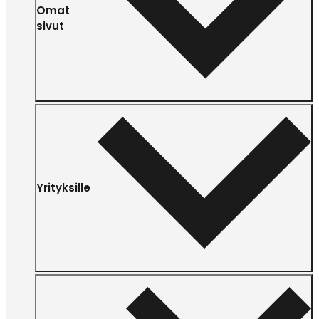
Omat
sivut
Yrityksille