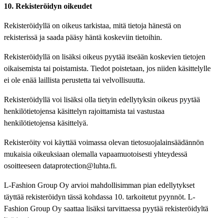
10. Rekisteröidyn oikeudet
Rekisteröidyllä on oikeus tarkistaa, mitä tietoja hänestä on
rekisterissä ja saada pääsy häntä koskeviin tietoihin.
Rekisteröidyllä on lisäksi oikeus pyytää itseään koskevien tietojen
oikaisemista tai poistamista. Tiedot poistetaan, jos niiden käsittelylle
ei ole enää laillista perustetta tai velvollisuutta.
Rekisteröidyllä voi lisäksi olla tietyin edellytyksin oikeus pyytää
henkilötietojensa käsittelyn rajoittamista tai vastustaa
henkilötietojensa käsittelyä.
Rekisteröity voi käyttää voimassa olevan tietosuojalainsäädännön
mukaisia oikeuksiaan olemalla vapaamuotoisesti yhteydessä
osoitteeseen dataprotection@luhta.fi.
L-Fashion Group Oy arvioi mahdollisimman pian edellytykset
täyttää rekisteröidyn tässä kohdassa 10. tarkoitetut pyynnöt. L-
Fashion Group Oy saattaa lisäksi tarvittaessa pyytää rekisteröidyltä