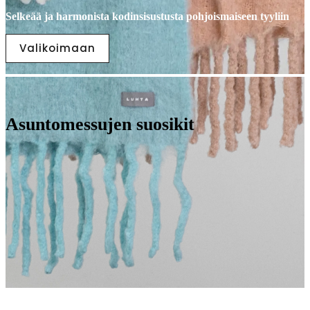
Selkeää ja harmonista kodinsisustusta pohjoismaiseen tyyliin
Valikoimaan
Asuntomessujen suosikit