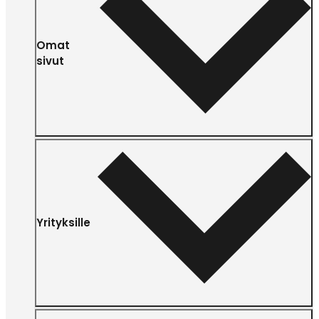
Omat
sivut
Yrityksille