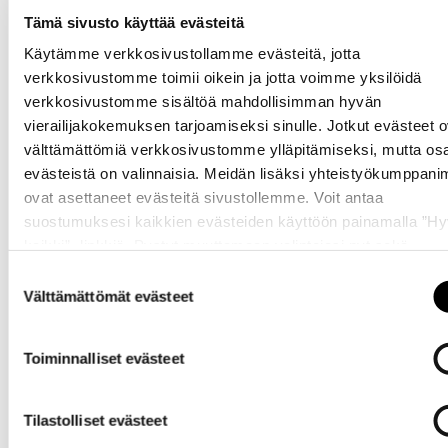
Tämä sivusto käyttää evästeitä
Käytämme verkkosivustollamme evästeitä, jotta
verkkosivustomme toimii oikein ja jotta voimme yksilöidä
verkkosivustomme sisältöä mahdollisimman hyvän
vierailijakokemuksen tarjoamiseksi sinulle. Jotkut evästeet o
välttämättömiä verkkosivustomme ylläpitämiseksi, mutta os
evästeistä on valinnaisia. Meidän lisäksi yhteistyökumppan
ovat asettaneet evästeitä sivustollemme. Voit antaa
suostumuksesi kaikkien evästeiden käyttöön painamalla ”H
kaikki” -linkkiä. Pystyt muuttamaan valintojasi nyt sekä
myöhemmin ”
Evästeasetukset
” -linkin kautta.
Suostumuksen
Välttämättömät evästeet
valinta
Toiminnalliset evästeet
Tilastolliset evästeet