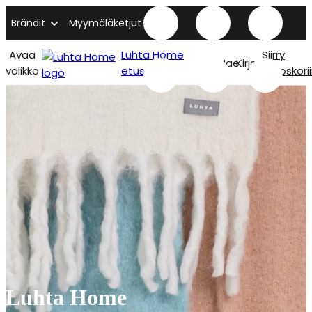
Brändit
Myymäläketjut
Avaa
Luhta Home
Siirry
Hae
Kirjaudu
valikko
etusivu
ostoskori
Luhta Home