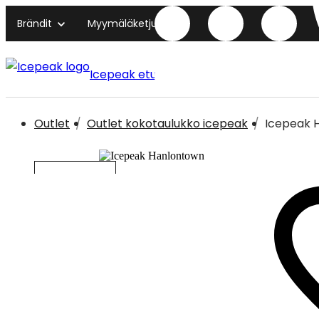
Brändit
Myymäläketjut
Icepeak etusivu
Outlet
Outlet kokotaulukko icepeak
Icepeak 