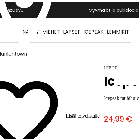
Yritys
Etusivu
Myymälät ja aukioloaja
NAISET
MIEHET
LAPSET
ICEPEAK
LEMMIKIT
Hanlontown
ICEPEAK
Icep
Icepeak tuubihuiv
Lisää toivelistalle
24,99 €